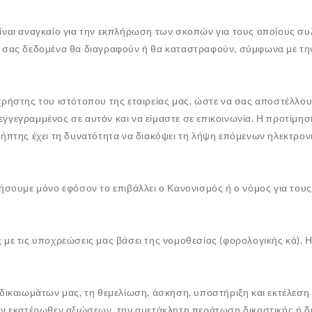
ναι αναγκαίο για την εκπλήρωση των σκοπών για τους οποίους συλ
ά σας δεδομένα θα διαγραφούν ή θα καταστραφούν, σύμφωνα με τη
χρήστης του ιστότοπου της εταιρείας μας, ώστε να σας αποστέλλου
εγγεγραμμένος σε αυτόν και να είμαστε σε επικοινωνία. Η προτίμηση
λήπτης έχει τη δυνατότητα να διακόψει τη λήψη επόμενων ηλεκτρο
ήσουμε μόνο εφόσον το επιβάλλει ο Κανονισμός ή ο νόμος για του
 με τις υποχρεώσεις μας βάσει της νομοθεσίας (φορολογικής κά).
 δικαιωμάτων μας, τη θεμελίωση, άσκηση, υποστήριξη και εκτέλεσ
ν εκατέρωθεν αξιώσεων, την αμετάκλητη περάτωση δικαστικής ή διο