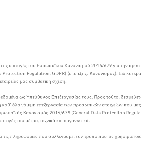
τις επιταγές του Ευρωπαϊκού Κανονισμού 2016/679 για την προ
rotection Regulation, GDPR) (στο εξής: Κανονισμός). Ειδικότερα
 εταιρείας μας συμβατική σχέση.
ς δεδομένα ως Υπεύθυνος Επεξεργασίας τους. Προς τούτο, δεσμεύετα
 η καθ’ όλα νόμιμη επεξεργασία των προσωπικών στοιχείων που μας π
 ο Ευρωπαϊκός Κανονισμός 2016/679 (General Data Protection Reg
ιταγές του μέτρα, τεχνικά και οργανωτικά.
 τις πληροφορίες που συλλέγουμε, τον τρόπο που τις χρησιμοποιού