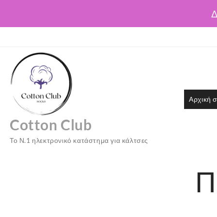
Δ
Skip
to
content
Αρχική σ
Cotton Club
Το Ν.1 ηλεκτρονικό κατάστημα για κάλτσες
Π