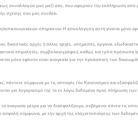
ύσεως συναλλαγών μας μαζί σας, που αφορούν την εκπλήρωση από 
κής σχέσης που μας συνδέει.
λεπικοινωνιακών υπηρεσιών Η κοινολόγηση αυτή γίνεται μόνο εφόσ
ες δικαστικές αρχές ή άλλες αρχές, υπηρεσίες, όργανα, εξωδικαστι
αστικοί επιμελητές, συμβολαιογράφοι), καθώς και τρίτα πρόσωπα (ε
ίνεται μόνο εφόσον είναι αναγκαία για την προάσπιση των δικαιωμ
ς, πάντοτε σύμφωνα με τις επιταγές του Κανονισμού και εξασφαλ
γάζονται για λογαριασμό της τα εν λόγω δεδομένα προς πλήρωση 
α αναγκαία μέτρα για να διασφαλίζουμε, σεβόμενοι πάντα τις επιτ
ν ασφαλή σύμφωνα, με την αρχή της ελαχιστοποίησης των δεδομένω