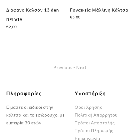
Διάφανο Καλσόν 13 den
Γυναικεία Μάλλινη Κάλτσα
Un
€
5,00
BELVIA
Με
€
2,00
€
4
Previous
-
Next
Πληροφορίες
Υποστήριξη
Είμαστε οι ειδικοί στην
Όροι Χρήσης
κάλτσα και το εσώρουχο, με
Πολιτική Απορρήτου
εμπειρία 30 ετών.
Τρόποι Αποστολής
Τρόποι Πληρωμής
Επικοινωνία