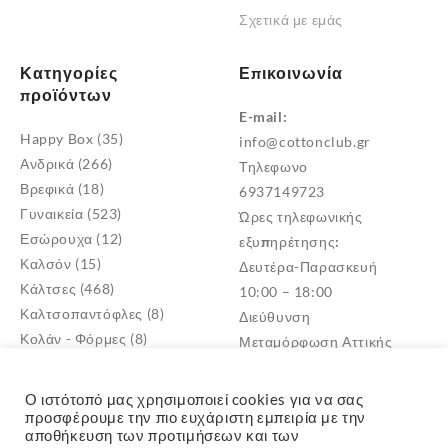
Σχετικά με εμάς
Κατηγορίες
Επικοινωνία
προϊόντων
E-mail:
Happy Box
(35)
info@cottonclub.gr
Ανδρικά
(266)
Τηλεφωνο
Βρεφικά
(18)
6937149723
Γυναικεία
(523)
Ώρες τηλεφωνικής
Εσώρουχα
(12)
εξυπηρέτησης:
Καλσόν
(15)
Δευτέρα-Παρασκευή
Κάλτσες
(468)
10:00 – 18:00
Καλτσοπαντόφλες
(8)
Διεύθυνση
Κολάν - Φόρμες
(8)
Μεταμόρφωση Αττικής
Παντόφλες
(5)
TK: 14452
Πυτζάμες
(4)
Ο ιστότοπό μας χρησιμοποιεί cookies για να σας
Σκουφιά - Γάντια
(3)
προσφέρουμε την πιο ευχάριστη εμπειρία με την
αποθήκευση των προτιμήσεων και των
Παιδικά
(268)