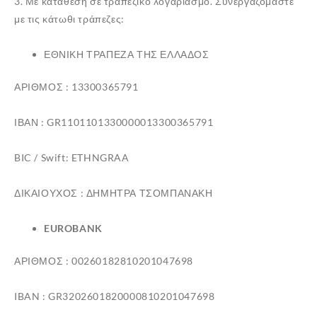
3. Με κατάθεση σε τραπεζικό λογαριασμό. Συνεργαζόμαστε
με τις κάτωθι τράπεζες:
ΕΘΝΙΚΗ ΤΡΑΠΕΖΑ ΤΗΣ ΕΛΛΑΔΟΣ
ΑΡΙΘΜΟΣ : 13300365791
ΙΒΑΝ : GR1101101330000013300365791
BIC / Swift: ETHNGRAA
ΔΙΚΑΙΟΥΧΟΣ : ΔΗΜΗΤΡΑ ΤΣΟΜΠΑΝΑΚΗ
✕
EUROBANK
ΑΡΙΘΜΟΣ : 00260182810201047698
IBAN : GR3202601820000810201047698