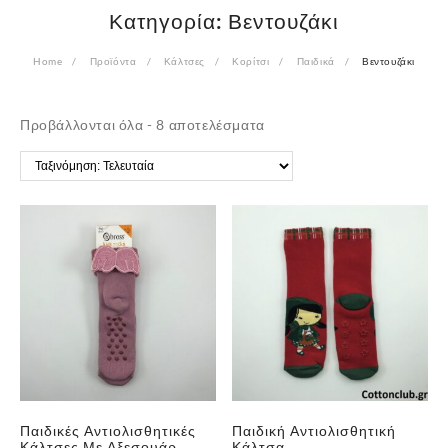
Κατηγορία:
Βεντουζάκι
Home
Προϊόντα
Κάλτσες
Κορίτσι
Παιδικά
Βεντουζάκι
Sorted
Προβάλλονται όλα - 8 αποτελέσματα
by
latest
Παιδικές Αντιολισθητικές
Παιδική Αντιολισθητική
Κάλτσες Με Αξεσουάρ
Κάλτσα