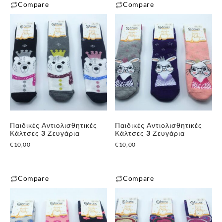
του
Compare
Compare
προϊόντος
προϊόντος
Αυτό
Αυτό
✕
το
το
προϊόν
προϊόν
έχει
έχει
πολλαπλές
πολλαπλές
παραλλαγές.
παραλλαγές.
Οι
Οι
επιλογές
επιλογές
μπορούν
μπορούν
Παιδικές Αντιολισθητικές
Παιδικές Αντιολισθητικές
να
να
Κάλτσες 3 Ζευγάρια
Κάλτσες 3 Ζευγάρια
επιλεγούν
επιλεγούν
€
10,00
€
10,00
στη
στη
σελίδα
σελίδα
του
του
Compare
Compare
προϊόντος
προϊόντος
Αυτό
Αυτό
το
το
προϊόν
προϊόν