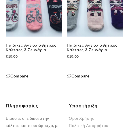
έχει
έχει
πολλαπλές
πολλαπλές
παραλλαγές.
παραλλαγές.
Οι
Οι
επιλογές
επιλογές
μπορούν
μπορούν
Παιδικές Αντιολισθητικές
Παιδικές Αντιολισθητικές
να
να
Κάλτσες 3 Ζευγάρια
Κάλτσες 3 Ζευγάρια
επιλεγούν
επιλεγούν
€
10,00
€
10,00
στη
στη
σελίδα
σελίδα
του
του
Compare
Compare
προϊόντος
προϊόντος
Αυτό
Αυτό
το
το
προϊόν
προϊόν
έχει
έχει
Πληροφορίες
Υποστήριξη
πολλαπλές
πολλαπλές
Είμαστε οι ειδικοί στην
Όροι Χρήσης
παραλλαγές.
παραλλαγές.
κάλτσα και το εσώρουχο, με
Πολιτική Απορρήτου
Οι
Οι