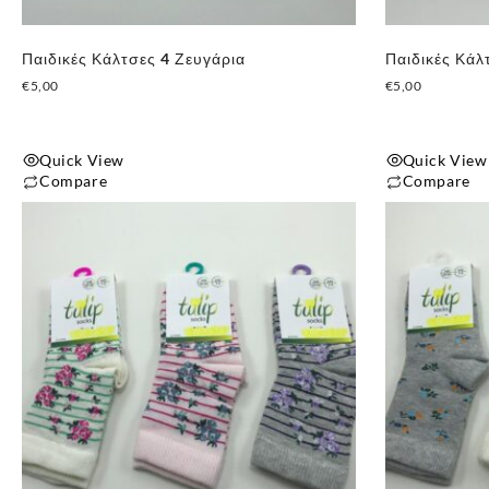
σελίδα
σελίδα
του
του
Παιδικές Κάλτσες 4 Ζευγάρια
Παιδικές Κάλ
προϊόντος
προϊόντος
€
5,00
€
5,00
Quick View
Quick View
Compare
Compare
Αυτό
Αυτό
το
το
προϊόν
προϊόν
έχει
έχει
πολλαπλές
πολλαπλές
παραλλαγές.
παραλλαγές.
Οι
Οι
επιλογές
επιλογές
μπορούν
μπορούν
να
να
επιλεγούν
επιλεγούν