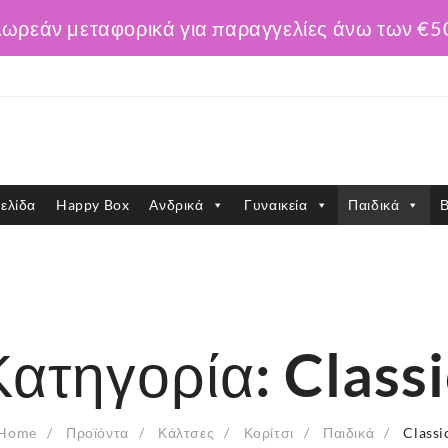
ωρεάν μεταφορικά για παραγγελίες άνω των €5
ελίδα
Happy Box
Ανδρικά
Γυναικεία
Παιδικά
Β
Κατηγορία:
Classi
Home
Προϊόντα
Κάλτσες
Κορίτσι
Παιδικά
Classi