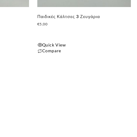
σελίδα
του
Παιδικές Κάλτσες 3 Ζευγάρια
προϊόντος
€
5,00
Quick View
Compare
Αυτό
το
προϊόν
έχει
πολλαπλές
παραλλαγές.
Οι
επιλογές
μπορούν
να
επιλεγούν