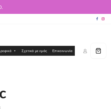
0.
ρεφικά
Σχετικά με εμάς
Επικοινωνία
c
c