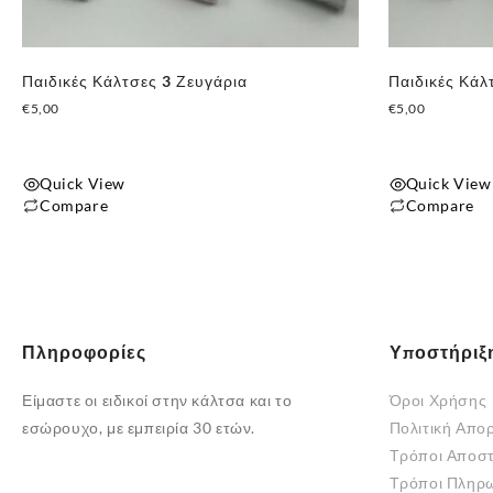
στη
στη
σελίδα
σελίδα
του
του
Παιδικές Κάλτσες 3 Ζευγάρια
Παιδικές Κάλ
προϊόντος
προϊόντος
€
5,00
€
5,00
Quick View
Quick View
Compare
Compare
Αυτό
Αυτό
το
το
προϊόν
προϊόν
έχει
έχει
πολλαπλές
πολλαπλές
Πληροφορίες
Υποστήριξ
παραλλαγές.
παραλλαγές.
Οι
Οι
Είμαστε οι ειδικοί στην κάλτσα και το
Όροι Χρήσης
επιλογές
επιλογές
εσώρουχο, με εμπειρία 30 ετών.
Πολιτική Απο
μπορούν
μπορούν
Τρόποι Αποσ
να
να
Τρόποι Πληρ