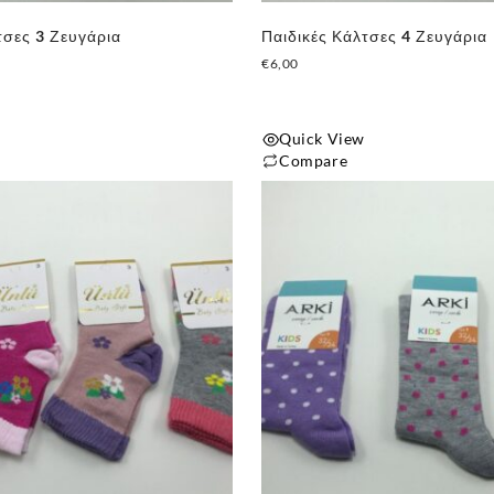
τσες 3 Ζευγάρια
Παιδικές Κάλτσες 4 Ζευγάρια
€
6,00
Quick View
Compare
Αυτό
το
προϊόν
έχει
πολλαπλές
παραλλαγές.
Οι
επιλογές
μπορούν
να
επιλεγούν
στη