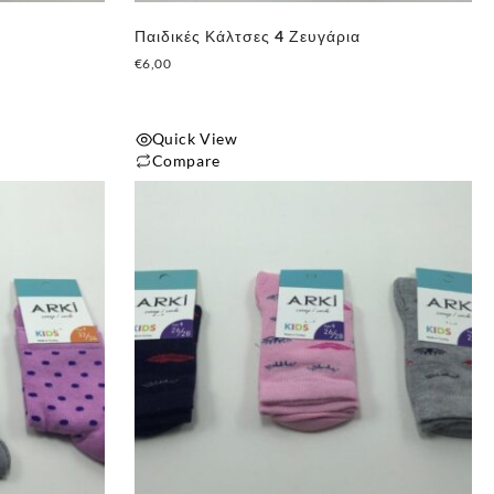
Παιδικές Κάλτσες 4 Ζευγάρια
€
6,00
Quick View
Compare
Αυτό
το
προϊόν
έχει
πολλαπλές
παραλλαγές.
Οι
επιλογές
✕
μπορούν
να
επιλεγούν
στη