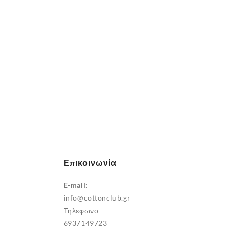
στη
σελίδα
του
προϊόντος
Επικοινωνία
E-mail:
info@cottonclub.gr
Τηλεφωνο
6937149723