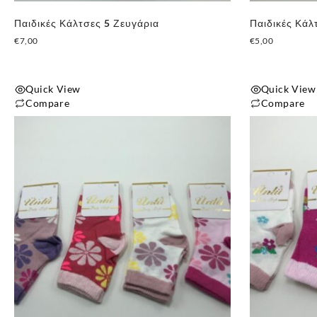
Παιδικές Κάλτσες 5 Ζευγάρια
Παιδικές Κάλ
€
7,00
€
5,00
Quick View
Quick View
Compare
Compare
Αυτό
Αυτό
το
το
προϊόν
προϊόν
έχει
έχει
πολλαπλές
πολλαπλές
παραλλαγές.
παραλλαγές.
Οι
Οι
επιλογές
επιλογές
μπορούν
μπορούν
να
να
επιλεγούν
επιλεγούν
στη
στη