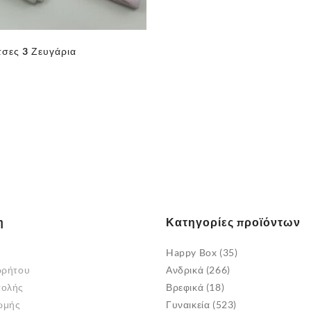
στη
σελίδα
του
τσες 3 Ζευγάρια
προϊόντος
η
Κατηγορίες προϊόντων
Happy Box
(35)
ρρήτου
Ανδρικά
(266)
τολής
Βρεφικά
(18)
ωμής
Γυναικεία
(523)