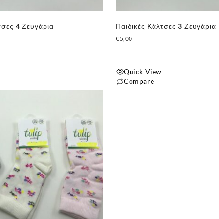
σελίδα
του
τσες 4 Ζευγάρια
Παιδικές Κάλτσες 3 Ζευγάρια
προϊόντος
€
5,00
Quick View
Compare
Αυτό
το
προϊόν
έχει
πολλαπλές
παραλλαγές.
Οι
επιλογές
μπορούν
να
επιλεγούν