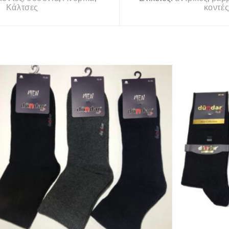
Κάλτσες
κοντέ