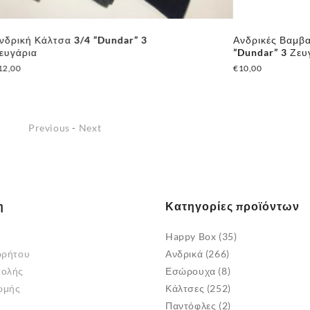
λτσα 3/4 ”Dundar” 3
Ανδρικές Βαμβακερές Κά
”Dundar” 3 Ζευγάρια
€
10,00
Previous
-
Next
η
Κατηγορίες προϊόντων
Happy Box
(35)
ρρήτου
Ανδρικά
(266)
τολής
Εσώρουχα
(8)
ωμής
Κάλτσες
(252)
Παντόφλες
(2)