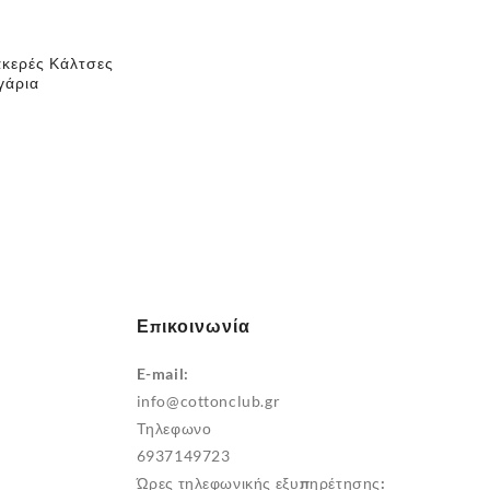
λτσες
Unisex Βαμβακερές Πετσετέ
Χριστουγεννιάτικες Κάλτσες
€
4,00
Επικοινωνία
E-mail:
info@cottonclub.gr
Τηλεφωνο
6937149723
Ώρες τηλεφωνικής εξυπηρέτησης: