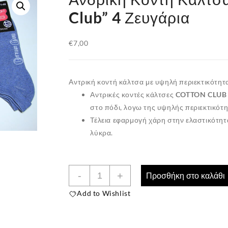
Club” 4 Ζευγάρια
€
7,00
Αντρική κοντή κάλτσα με υψηλή περιεκτικότητα
Αντρικές κοντές κάλτσες
COTTON CLUB
στο πόδι, λογω της υψηλής περιεκτικότ
Τέλεια εφαρμογή χάρη στην ελαστικότητ
λύκρα
.
Ανδρική
-
+
Προσθήκη στο καλάθι
Κοντή
Add to Wishlist
Κάλτσα
''Cotton
Club''