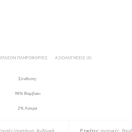
4
Ζευγάρια
ποσότητα
ΙΠΛΈΟΝ ΠΛΗΡΟΦΟΡΊΕΣ
ΑΞΙΟΛΟΓΉΣΕΙΣ (0)
Σύνθεση:
98% Βαμβακι
2% Λύκρα
Kοντές/σοσόνια
,
Ανδρικά
,
Ετικέτες:
αντρικές
,
βαμ