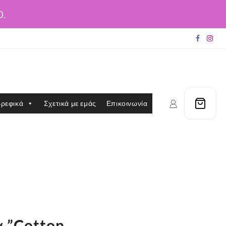
0.
ρεφικά
Σχετικά με εμάς
Επικοινωνία
α ”Cotton