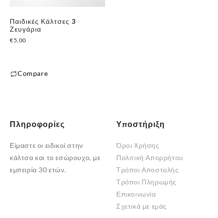
μπορούν
μπορούν
Παιδικές Κάλτσες 3
να
να
Ζευγάρια
επιλεγούν
επιλεγούν
€
5,00
στη
στη
σελίδα
σελίδα
του
του
Compare
προϊόντος
προϊόντος
Αυτό
το
προϊόν
έχει
Πληροφορίες
Υποστήριξη
πολλαπλές
Είμαστε οι ειδικοί στην
Όροι Χρήσης
παραλλαγές.
κάλτσα και το εσώρουχο, με
Πολιτική Απορρήτου
Οι
εμπειρία 30 ετών.
Τρόποι Αποστολής
επιλογές
Τρόποι Πληρωμής
μπορούν
Επικοινωνία
να
Σχετικά με εμάς
επιλεγούν