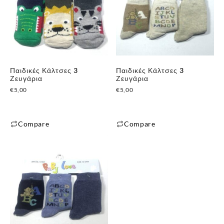
πολλαπλές
παραλλαγές.
Οι
επιλογές
μπορούν
Παιδικές Κάλτσες 3
Παιδικές Κάλτσες 3
να
Ζευγάρια
Ζευγάρια
επιλεγούν
€
5,00
€
5,00
στη
σελίδα
του
Compare
Compare
προϊόντος
Αυτό
Αυτό
το
το
προϊόν
προϊόν
έχει
έχει
πολλαπλές
πολλαπλές
παραλλαγές.
παραλλαγές.
Οι
Οι
επιλογές
επιλογές