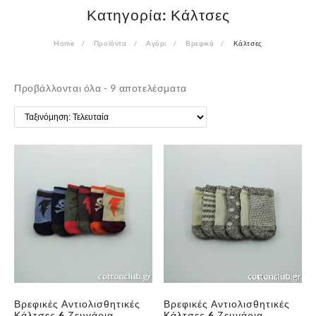
Κατηγορία:
Κάλτσες
Home
Προϊόντα
Αγόρι
Βρεφικά
Κάλτσες
Sorted
Προβάλλονται όλα - 9 αποτελέσματα
by
latest
Βρεφικές Αντιολισθητικές
Βρεφικές Αντιολισθητικές
Κάλτσες 6 Ζευγάρια
Κάλτσες 6 Ζευγάρια