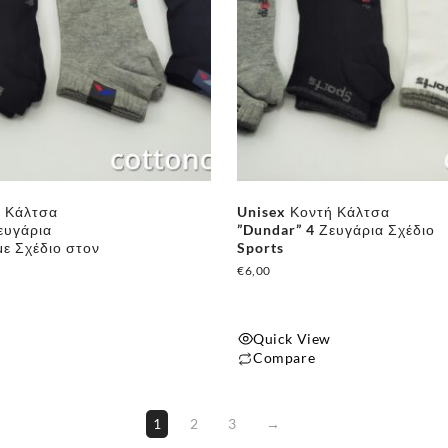
ή Κάλτσα
Unisex Κοντή Κάλτσα
ευγάρια
”Dundar” 4 Ζευγάρια Σχέδιο
ε Σχέδιο στον
Sports
€
6,00
Quick View
Compare
1
2
3
→