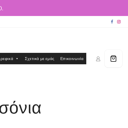
0.
ρεφικά
Σχετικά με εμάς
Επικοινωνία
σόνια
α