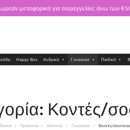
ωρεάν μεταφορικά για παραγγελίες άνω των €5
ελίδα
Happy Box
Ανδρικά
Γυναικεία
Παιδικά
Β
γορία:
Κοντές/σο
Home
Προϊόντα
Κάλτσες
Γυναικεία
Κοντές/σοσόνι