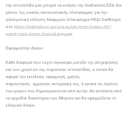
την ιστοσελίδα μας μπορεί να κινήσει την διαδικασία ΕΕΔ δια
μέσου της ενιαίας πανενωσιακής πλατφόρμας για την
ηλεκτρονική επίλυση διαφορών (πλατφόρμα ΗΕΔ) διαθέσιμη
στο
https
://
webgate
.
ec
.
europa
.
eu
/
odr
/
main
/
index
.
cfm
?
event
=
main
.
home
.
chooseLanguage
Εφαρμοστέο Δίκαιο
Κάθε διαφορά που τυχόν προκύψει μεταξύ της επιχείρησης
και των χρηστών της παρούσας ιστοσελίδας, η οποία θα
αφορά την εκτέλεση, εφαρμογή, χρήση,
παρουσίαση, ερμηνεία, αντιγραφή της, ή γενικά τις σχέσεις
των μερών που δημιουργούνται από αυτήν, θα επιλύεται από
τα αρμόδια δικαστήρια των Αθηνών και θα εφαρμόζεται το
ελληνικό δίκαιο.