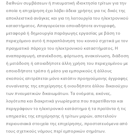
διεθνών συμβάσεων ή πνευματική ιδιοκτησία τρίτων για την
οποία η επιχείρηση έχει λάβει άδεια χρήσης για τις δικές της
αποκλειστικά ανάγκες και για τη λειτουργία του ηλεκτρονικού
καταστήματος. Απαγορεύεται οποιαδήποτε αντιγραφή,
μεταφορά ή δημιουργία παράγωγης εργασίας με βάση το
περιεχόμενο αυτό ή παραπλάνηση του κοινού σχετικά με τον
πραγματικό πάροχο του ηλεκτρονικού καταστήματος. Η
αναπαραγωγή, επανέκδοση, φόρτωση, ανακοίνωση, διάδοση
ή μετάδοση ή οποιαδήποτε άλλη χρήση του περιεχομένου με
οποιοδήποτε τρόπο ή μέσο για εμπορικούς ή άλλους
σκοπούς επιτρέπεται μόνο κατόπιν προηγούμενης έγγραφης
συναίνεσης της επιχείρησης ή οιουδήποτε άλλου δικαιούχου
των πνευματικών δικαιωμάτων. Τα ονόματα, εικόνες,
λογότυπα και διακριτικά γνωρίσματα που παρατίθενται και
περιγράφουν το ηλεκτρονικό κατάστημα ή τα προϊόντα ή τις
υπηρεσίες της επιχείρησης ή τρίτων μερών, αποτελούν
περιουσιακά στοιχεία της επιχείρησης, προστατευόμενα από
τους σχετικούς νόμους περί εμπορικών σημάτων.