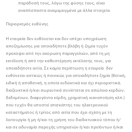
παράδοσή τους, λόγω της φύσης τους, είναι
αναπόσπαστα αναμεμειγμένα με άλλα στοιχεία.
Περιορισμός ευθύνης
Η εταιρεία δεν ευθύνεται και δεν υπέχει υποχρέωση
αποζημίωσης για οποιαδήποτε βλάβη ή ζημία τυχόν
προκύψει από την ακύρωση παραγγελιών, από τη μη
εκτέλεση ή από την καθυστέρηση εκτέλεσης τους, για
οποιαδήποτε αιτία. Σε καμία περίπτωση η εταιρεία δεν
ευθύνεται αστικώς ή ποινικώς για οποιαδήποτε ζημία (θετική,
ειδική ή αποθετική, η οποία ενδεικτικά και όχι περιοριστικά,
διαζευκτικά ή/και σωρευτικά συνίσταται σε απώλεια κερδών,
δεδομένων, διαφυγόντα κέρδη, χρηματική ικανοποίηση κλπ.)
που τυχόν θα υποστεί επισκέπτης του ηλεκτρονικού
καταστήματος ή τρίτος από αιτία που έχει σχέση με τη
λειτουργία ή μη ή/και τη χρήση του διαδικτυακού τόπου ή/
και σε αδυναμία παροχής υπηρεσιών ή/και προϊόντων ή/και