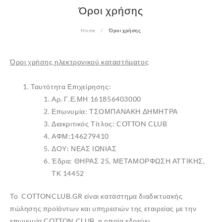
Όροι χρήσης
Home
Όροι χρήσης
Όροι χρήσης ηλεκτρονικού καταστήματος
Ταυτότητα Επιχείρησης:
Αρ. Γ.Ε.ΜΗ 161856403000
Επωνυμία: ΤΣΟΜΠΑΝΑΚΗ ΔΗΜΗΤΡΑ
Διακριτικός Τίτλος: COTTON CLUB
ΑΦΜ:146279410
ΔΟΥ: ΝΕΑΣ ΙΩΝΙΑΣ
Έδρα: ΘΗΡΑΣ 25, ΜΕΤΑΜΟΡΦΩΣΗ ΑΤΤΙΚΗΣ,
ΤΚ 14452
Το COTTONCLUB.GR είναι κατάστημα διαδικτυακής
πώλησης προϊόντων και υπηρεσιών της εταιρείας με την
επωνυμία COTTON CLUB, η οποία εδρεύει