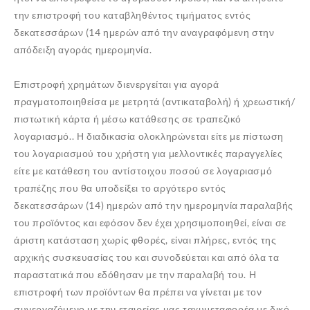
την επιστροφή του καταβληθέντος τιμήματος εντός
δεκατεσσάρων (14 ημερών από την αναγραφόμενη στην
απόδειξη αγοράς ημερομηνία.
Επιστροφή χρημάτων διενεργείται για αγορά
πραγματοποιηθείσα με μετρητά (αντικαταβολή) ή χρεωστική/
πιστωτική κάρτα ή μέσω κατάθεσης σε τραπεζικό
λογαριασμό.. Η διαδικασία ολοκληρώνεται είτε με πίστωση
του λογαριασμού του χρήστη για μελλοντικές παραγγελίες
είτε με κατάθεση του αντίστοιχου ποσού σε λογαριασμό
τραπέζης που θα υποδείξει το αργότερο εντός
δεκατεσσάρων (14) ημερών από την ημερομηνία παραλαβής
του προϊόντος και εφόσον δεν έχει χρησιμοποιηθεί, είναι σε
άριστη κατάσταση χωρίς φθορές, είναι πλήρες, εντός της
αρχικής συσκευασίας του και συνοδεύεται και από όλα τα
παραστατικά που εδόθησαν με την παραλαβή του. Η
επιστροφή των προϊόντων θα πρέπει να γίνεται με τον
συνεργαζόμενο με την εταιρείας μας ταχυμεταφορέα με δικό