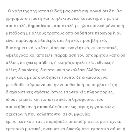
Ο χρήστης της ιστοσελίδας μας ρητά συμφωνεί ότι δεν θα
χρησιμοποιεί αυτή και το ηλεκτρονικό κατάστημα της, για
αποστολή, δημοσίευση, αποστολή με ηλεκτρονικό μήνυμα ή
μετάδοση με άλλους τρόπους οποιουδήποτε περιεχομένου
είναι παράνομο, βλαβερό, απειλητικό, προσβλητικό,
δυσφημιστικό, χυδαίο, άσεμνο, ενοχλητικό, συκοφαντικό,
λιβελογραφικό, αποτελεί παραβίαση του απορρήτου κάποιου
άλλου, δείχνει εμπάθεια, ή εκφράζει φυλετικές, εθνικές ή
άλλες διακρίσεις, δύναται να προκαλέσει βλάβες σε
ανήλικους με οποιονδήποτε τρόπο, δε δικαιούται να
μεταδοθεί σύμφωνα με την νομοθεσία ή τις συμβατικές ή
διαχειριστικές σχέσεις (όπως εσωτερικές πληροφορίες,
ιδιοκτησιακές και εμπιστευτικές πληροφορίες που
αποκτήθηκαν ή αποκαλύφθηκαν ως μέρος εργασιακών
σχέσεων ή που καλύπτονται σε συμφωνίες
εμπιστευτικότητας), παραβιάζει οποιαδήποτε ευρεσιτεχνία,
εμπορικό μυστικό, πνευματικά δικαιώματα, εμπορικό σήμα, ή