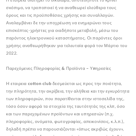
σκόπιμο, να τροποποιεί ή να αναθεωρεί ελεύθερα τους
όρους και τις προϋποθέσεις χρήσης και συναλλαγών.
Αναλαμβάνει δε την υποχρέωση να ενημερώνει τους
επισκέπτες-χρήστες για οιαδήποτε μεταβολή, μέσω του
παρόντος ηλεκτρονικού καταστήματος. Οι παρόντες όροι
χρήσης αναθεωρήθηκαν για τελευταία φορά τον Μάρτιο του
2022.
Παρεχόμενες Πληροφορίες & Προϊόντα –
Υπηρεσίες
H εταιρεια
cotton club
δεσμεύεται ως προς την ποιότητα,
την πληρότητα, την ακρίβεια, την αλήθεια και την εγκυρότητα
των πληροφοριών, που παρατίθενται στην ιστοσελίδα της,
τόσο όσον αφορά τα στοιχεία της ταυτότητάς της κλπ, όσο
και των παρεχομένων προϊόντων και υπηρεσιών (π.χ.
πληροφορίες, ονόματα, φωτογραφίες, απεικονίσεις, κ.λ.π.),
δηλαδή πρέπει να παρουσιάζονται «όπως ακριβώς έχουν»,