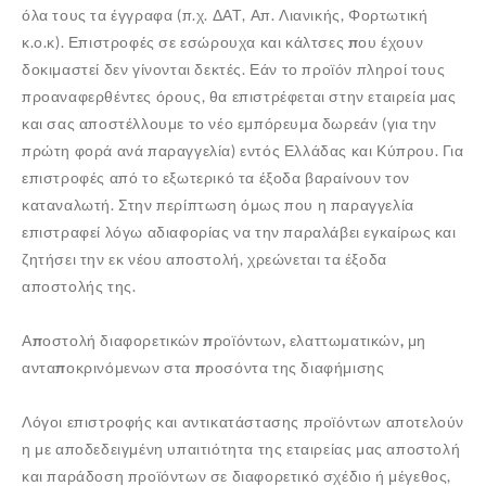
όλα τους τα έγγραφα (π.χ. ΔΑΤ, Απ. Λιανικής, Φορτωτική
κ.ο.κ). Επιστροφές σε εσώρουχα και κάλτσες
που έχουν
δοκιμαστεί
δεν γίνονται δεκτές. Εάν το προϊόν πληροί τους
προαναφερθέντες όρους, θα επιστρέφεται στην εταιρεία μας
✕
και σας αποστέλλουμε το νέο εμπόρευμα
δωρεάν
(για την
πρώτη φορά ανά παραγγελία) εντός Ελλάδας και Κύπρου. Για
επιστροφές από το εξωτερικό τα έξοδα βαραίνουν τον
καταναλωτή. Στην περίπτωση όμως που η παραγγελία
επιστραφεί λόγω αδιαφορίας να την παραλάβει εγκαίρως και
ζητήσει την εκ νέου αποστολή, χρεώνεται τα έξοδα
αποστολής της.
Αποστολή διαφορετικών προϊόντων, ελαττωματικών, μη
ανταποκρινόμενων στα προσόντα της διαφήμισης
Λόγοι επιστροφής και αντικατάστασης προϊόντων αποτελούν
η με αποδεδειγμένη υπαιτιότητα της εταιρείας μας αποστολή
και παράδοση προϊόντων σε διαφορετικό σχέδιο ή μέγεθος,