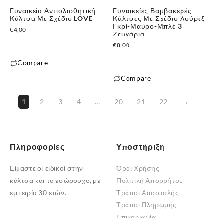
Γυναικεία Αντιολισθητική
Γυναικείες Βαμβακερές
Κάλτσα Με Σχέδιο LOVE
Κάλτσες Με Σχέδιο Λούρεξ
Γκρί-Μαύρο-Μπλέ 3
€
4,00
Ζευγάρια
€
8,00
Compare
Compare
1
2
3
4
…
20
21
22
→
Πληροφορίες
Υποστήριξη
Είμαστε οι ειδικοί στην
Όροι Χρήσης
κάλτσα και το εσώρουχο, με
Πολιτική Απορρήτου
εμπειρία 30 ετών.
Τρόποι Αποστολής
Τρόποι Πληρωμής
Επικοινωνία