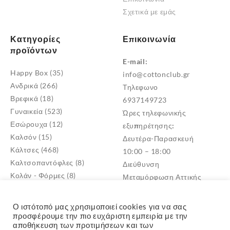
Σχετικά με εμάς
Κατηγορίες
Επικοινωνία
προϊόντων
E-mail:
Happy Box
(35)
info@cottonclub.gr
Ανδρικά
(266)
Τηλεφωνο
Βρεφικά
(18)
6937149723
Γυναικεία
(523)
Ώρες τηλεφωνικής
Εσώρουχα
(12)
εξυπηρέτησης:
Καλσόν
(15)
Δευτέρα-Παρασκευή
Κάλτσες
(468)
10:00 – 18:00
Καλτσοπαντόφλες
(8)
Διεύθυνση
Κολάν - Φόρμες
(8)
Μεταμόρφωση Αττικής
Παντόφλες
(5)
TK: 14452
Πυτζάμες
(4)
Ο ιστότοπό μας χρησιμοποιεί cookies για να σας
Σκουφιά - Γάντια
(3)
προσφέρουμε την πιο ευχάριστη εμπειρία με την
αποθήκευση των προτιμήσεων και των
Παιδικά
(268)