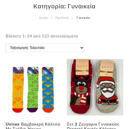
Κατηγορία:
Γυναικεία
Home
Προϊόντα
Γυναικεία
Sorted
Βλέπετε 1–24 από 523 αποτελέσματα
by
latest
Unisex Βαμβακερή Κάλτσα
Σετ 2 Ζευγαρια Γυναικείες
Με Σχέδιο Ήρωες
Πετσετέ Κοντές Κάλτσες