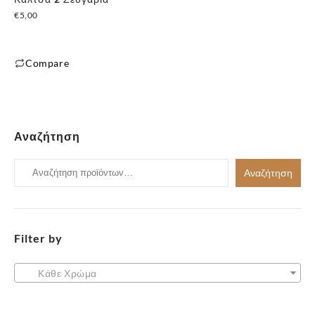
€
5,00
Compare
Αυτό
✕
το
προϊόν
έχει
Αναζήτηση
πολλαπλές
παραλλαγές.
Αναζήτηση
Αναζήτηση
Οι
για:
επιλογές
μπορούν
να
Filter by
επιλεγούν
στη
Κάθε Χρώμα
σελίδα
του