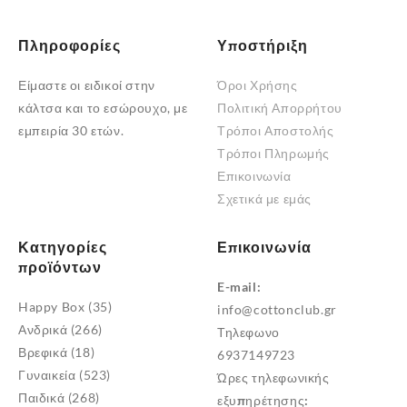
προϊόντος
Πληροφορίες
Υποστήριξη
Είμαστε οι ειδικοί στην
Όροι Χρήσης
κάλτσα και το εσώρουχο, με
Πολιτική Απορρήτου
εμπειρία 30 ετών.
Τρόποι Αποστολής
Τρόποι Πληρωμής
Επικοινωνία
Σχετικά με εμάς
Κατηγορίες
Επικοινωνία
προϊόντων
E-mail:
Happy Box
(35)
info@cottonclub.gr
Ανδρικά
(266)
Τηλεφωνο
Βρεφικά
(18)
6937149723
Γυναικεία
(523)
Ώρες τηλεφωνικής
Παιδικά
(268)
εξυπηρέτησης: