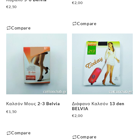
€
2,00
€
2,50
Compare
Compare
Αυτό
Αυτό
το
το
προϊόν
προϊόν
έχει
έχει
πολλαπλές
πολλαπλές
παραλλαγές.
παραλλαγές.
Οι
Οι
επιλογές
επιλογές
μπορούν
μπορούν
να
Καλσόν Μους 2-3 Belvia
Διάφανο Καλσόν 13 den
να
επιλεγούν
BELVIA
€
1,50
επιλεγούν
€
2,00
στη
στη
σελίδα
σελίδα
του
Compare
του
Compare