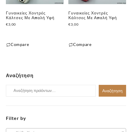
μπορούν
να
Γυναικείες Χοντρές
Γυναικείες Χοντρές
Κάλτσες Με Απαλή Υφή
Κάλτσες Με Απαλή Υφή
επιλεγούν
€
3,00
€
3,00
στη
σελίδα
του
Compare
Compare
προϊόντος
Αναζήτηση
Αναζήτηση
Αναζήτηση
για:
Filter by