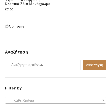
Κλασικά Σλιπ Μονόχρωμα
€
7,00
Compare
✕
Αυτό
το
προϊόν
έχει
Αναζήτηση
πολλαπλές
παραλλαγές.
Αναζήτηση
Αναζήτηση
Οι
για:
επιλογές
μπορούν
να
Filter by
επιλεγούν
στη
Κάθε Χρώμα
σελίδα