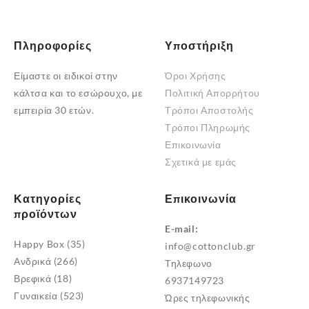
του
προϊόντος
Πληροφορίες
Υποστήριξη
Είμαστε οι ειδικοί στην
Όροι Χρήσης
κάλτσα και το εσώρουχο, με
Πολιτική Απορρήτου
εμπειρία 30 ετών.
Τρόποι Αποστολής
Τρόποι Πληρωμής
Επικοινωνία
Σχετικά με εμάς
Κατηγορίες
Επικοινωνία
προϊόντων
E-mail:
Happy Box
(35)
info@cottonclub.gr
Ανδρικά
(266)
Τηλεφωνο
Βρεφικά
(18)
6937149723
Γυναικεία
(523)
Ώρες τηλεφωνικής