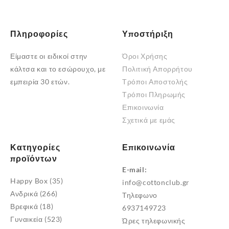
του
προϊόντος
Πληροφορίες
Υποστήριξη
Είμαστε οι ειδικοί στην
Όροι Χρήσης
κάλτσα και το εσώρουχο, με
Πολιτική Απορρήτου
εμπειρία 30 ετών.
Τρόποι Αποστολής
Τρόποι Πληρωμής
Επικοινωνία
Σχετικά με εμάς
Κατηγορίες
Επικοινωνία
προϊόντων
E-mail:
Happy Box
(35)
info@cottonclub.gr
Ανδρικά
(266)
Τηλεφωνο
Βρεφικά
(18)
6937149723
Γυναικεία
(523)
Ώρες τηλεφωνικής