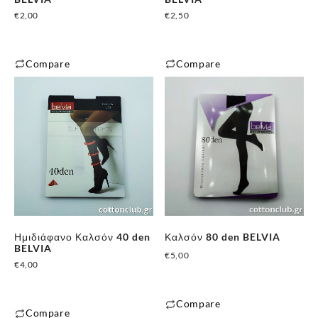
€
2,00
€
2,50
Compare
Compare
Αυτό
Αυτό
το
το
προϊόν
προϊόν
έχει
έχει
πολλαπλές
πολλαπλές
παραλλαγές.
παραλλαγές.
Οι
Οι
επιλογές
επιλογές
μπορούν
μπορούν
Ημιδιάφανο Καλσόν 40 den
Καλσόν 80 den BELVIA
να
να
BELVIA
€
5,00
επιλεγούν
επιλεγούν
€
4,00
στη
στη
σελίδα
σελίδα
Compare
του
του
Compare