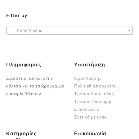
μπορούν
να
Filter by
επιλεγούν
στη
Κάθε Χρώμα
σελίδα
του
προϊόντος
Πληροφορίες
Υποστήριξη
Είμαστε οι ειδικοί στην
Όροι Χρήσης
κάλτσα και το εσώρουχο, με
Πολιτική Απορρήτου
εμπειρία 30 ετών.
Τρόποι Αποστολής
Τρόποι Πληρωμής
Επικοινωνία
Σχετικά με εμάς
Κατηγορίες
Επικοινωνία