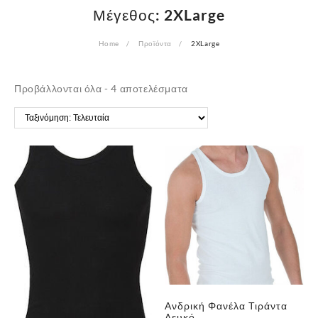
Μέγεθος:
2XLarge
Home
Προϊόντα
2XLarge
Sorted
Προβάλλονται όλα - 4 αποτελέσματα
by
latest
Ανδρική Φανέλα Τιράντα
Λευκό