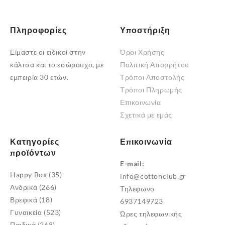
προϊόντος
προϊόντος
Πληροφορίες
Υποστήριξη
Είμαστε οι ειδικοί στην
Όροι Χρήσης
κάλτσα και το εσώρουχο, με
Πολιτική Απορρήτου
εμπειρία 30 ετών.
Τρόποι Αποστολής
Τρόποι Πληρωμής
Επικοινωνία
Σχετικά με εμάς
Κατηγορίες
Επικοινωνία
προϊόντων
E-mail:
Happy Box
(35)
info@cottonclub.gr
Ανδρικά
(266)
Τηλεφωνο
Βρεφικά
(18)
6937149723
Γυναικεία
(523)
Ώρες τηλεφωνικής
Παιδικά
(268)