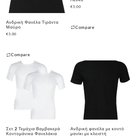
€
5,00
Ανδρική Φανέλα Τιράντα
Μαύρο
Compare
€
5,00
Αυτό
το
προϊόν
Compare
έχει
Αυτό
πολλαπλές
το
παραλλαγές.
προϊόν
Οι
έχει
επιλογές
πολλαπλές
μπορούν
παραλλαγές.
να
✕
Οι
επιλεγούν
επιλογές
στη
μπορούν
σελίδα
Σετ 2 Τεμάχια Βαμβακερά
Ανδρική φανέλα με κοντό
να
του
Κοντομάνικα Φανελάκια
μανίκι με κλειστή