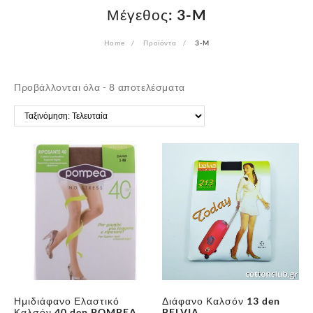
Μέγεθος:
3-M
Home
Προϊόντα
3-M
Sorted
Προβάλλονται όλα - 8 αποτελέσματα
by
latest
Ημιδιάφανο Ελαστικό
Διάφανο Καλσόν 13 den
Καλσόν 40 den POMPEA
BELVIA