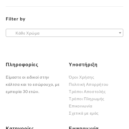
επιλογές
επιλογές
μπορούν
μπορούν
να
Filter by
να
επιλεγούν
επιλεγούν
στη
στη
Κάθε Χρώμα
σελίδα
σελίδα
του
του
προϊόντος
προϊόντος
Πληροφορίες
Υποστήριξη
Είμαστε οι ειδικοί στην
Όροι Χρήσης
κάλτσα και το εσώρουχο, με
Πολιτική Απορρήτου
εμπειρία 30 ετών.
Τρόποι Αποστολής
Τρόποι Πληρωμής
Επικοινωνία
Σχετικά με εμάς
Κατηγορίες
Επικοινωνία