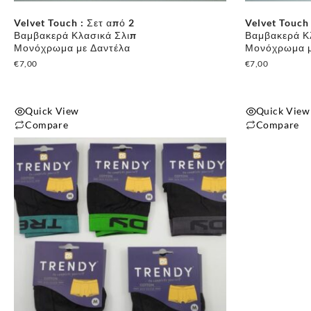
Velvet Touch : Σετ από 2
Velvet Touch 
Βαμβακερά Κλασικά Σλιπ
Βαμβακερά Κ
Μονόχρωμα με Δαντέλα
Μονόχρωμα μ
€
7,00
€
7,00
Quick View
Quick View
Compare
Compare
Αυτό
Αυτό
το
το
προϊόν
προϊόν
έχει
έχει
πολλαπλές
πολλαπλές
παραλλαγές.
παραλλαγές.
Οι
Οι
επιλογές
επιλογές
μπορούν
μπορούν
να
να