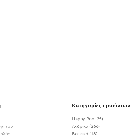
επιλεγούν
στη
σελίδα
του
προϊόντος
η
Κατηγορίες προϊόντων
Happy Box
(35)
ρρήτου
Ανδρικά
(266)
τολής
Βρεφικά
(18)