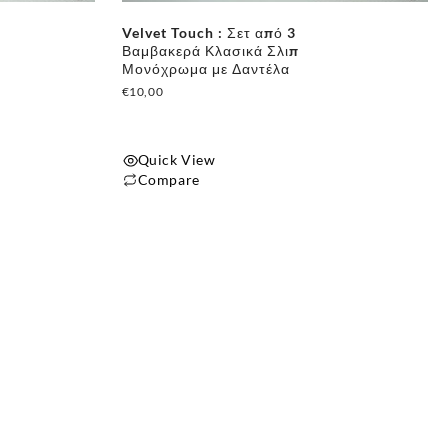
Velvet Touch : Σετ από 3
Βαμβακερά Κλασικά Σλιπ
Μονόχρωμα με Δαντέλα
€
10,00
✕
Quick View
Compare
Αυτό
το
προϊόν
έχει
πολλαπλές
παραλλαγές.
Οι
επιλογές
μπορούν
να