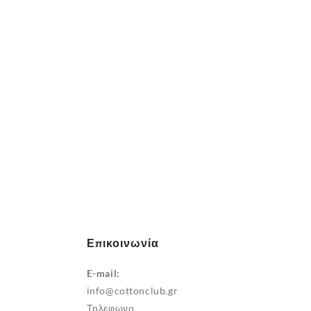
επιλεγούν
στη
σελίδα
του
προϊόντος
Επικοινωνία
E-mail:
info@cottonclub.gr
Τηλεφωνο