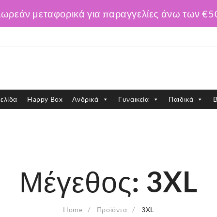
ωρεάν μεταφορικά για παραγγελίες άνω των €5
ελίδα
Happy Box
Ανδρικά
Γυναικεία
Παιδικά
Β
Μέγεθος:
3XL
Home
Προϊόντα
3XL