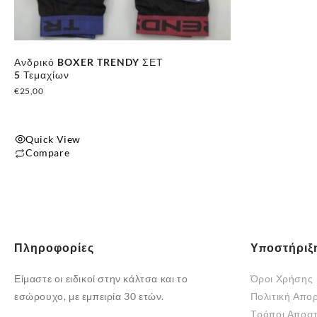
επιλεγούν
επιλεγούν
στη
στη
σελίδα
σελίδα
του
του
Ανδρικό BOXER TRENDY ΣΕΤ
προϊόντος
προϊόντος
5 Τεμαχίων
€
25,00
Quick View
Compare
Αυτό
το
προϊόν
έχει
πολλαπλές
Πληροφορίες
Υποστήριξ
παραλλαγές.
Οι
Είμαστε οι ειδικοί στην κάλτσα και το
Όροι Χρήσης
επιλογές
εσώρουχο, με εμπειρία 30 ετών.
Πολιτική Απο
μπορούν
Τρόποι Αποσ