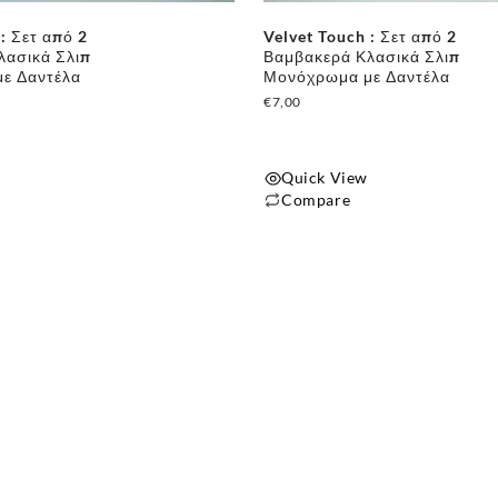
: Σετ από 2
Velvet Touch : Σετ από 2
λασικά Σλιπ
Βαμβακερά Κλασικά Σλιπ
ε Δαντέλα
Μονόχρωμα με Δαντέλα
€
7,00
Quick View
Compare
Αυτό
το
προϊόν
έχει
πολλαπλές
παραλλαγές.
Οι
επιλογές
μπορούν
να