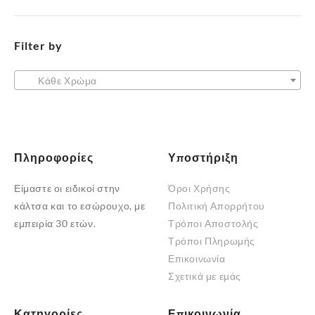
επιλογές
επιλογές
μπορούν
μπορούν
να
Filter by
να
επιλεγούν
επιλεγούν
στη
στη
Κάθε Χρώμα
σελίδα
σελίδα
του
του
προϊόντος
προϊόντος
Πληροφορίες
Υποστήριξη
Είμαστε οι ειδικοί στην
Όροι Χρήσης
κάλτσα και το εσώρουχο, με
Πολιτική Απορρήτου
εμπειρία 30 ετών.
Τρόποι Αποστολής
Τρόποι Πληρωμής
Επικοινωνία
Σχετικά με εμάς
Κατηγορίες
Επικοινωνία