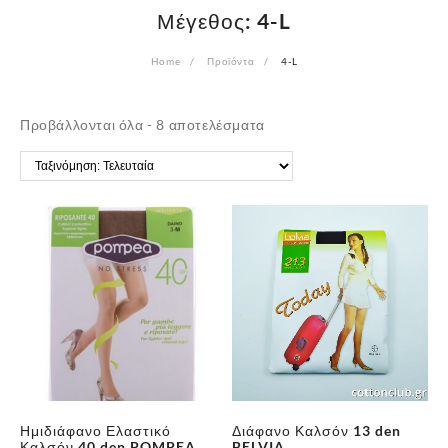
Μέγεθος:
4-L
Home
Προϊόντα
4-L
Sorted
Προβάλλονται όλα - 8 αποτελέσματα
by
latest
Ημιδιάφανο Ελαστικό
Διάφανο Καλσόν 13 den
Καλσόν 40 den POMPEA
BELVIA