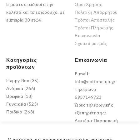
Είμαστε οι ειδικοί στην
Όροι Χρήσης
κάλτσα και το εσώρουχο, με
Πολιτική Απορρήτου
εμπειρία 30 ετών.
Τρόποι Αποστολής
Τρόποι Πληρωμής
Επικοινωνία
Σχετικά με εμάς
Κατηγορίες
Επικοινωνία
προϊόντων
E-mail:
Happy Box
(35)
info@cottonclub.gr
Ανδρικά
(266)
Τηλεφωνο
Βρεφικά
(18)
6937149723
Γυναικεία
(523)
Ώρες τηλεφωνικής
Παιδικά
(268)
εξυπηρέτησης:
Δευτέρα-Παρασκευή
10:00 – 18:00
Διεύθυνση
Ο ιστότοπό μας χρησιμοποιεί cookies για να σας