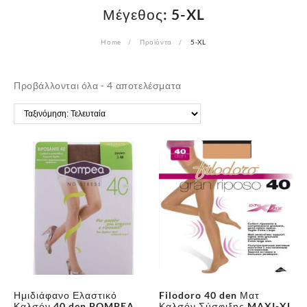
Μέγεθος:
5-XL
Home
Προϊόντα
5-XL
Sorted
Προβάλλονται όλα - 4 αποτελέσματα
by
latest
Ημιδιάφανο Ελαστικό
Filodoro 40 den Ματ
Καλσόν 40 den POMPEA
Καλσόν Σύσφιξης MAXI-XL