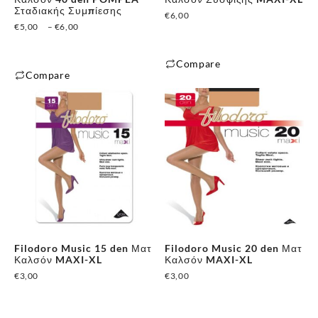
Σταδιακής Συμπίεσης
€
6,00
Price
€
5,00
–
€
6,00
range:
€5,00
Compare
through
Compare
Αυτό
€6,00
Αυτό
το
το
προϊόν
προϊόν
έχει
έχει
πολλαπλές
πολλαπλές
παραλλαγές.
παραλλαγές.
Οι
Οι
επιλογές
✕
επιλογές
μπορούν
μπορούν
να
Filodoro Music 15 den Ματ
Filodoro Music 20 den Ματ
να
επιλεγούν
Καλσόν MAXI-XL
Καλσόν MAXI-XL
επιλεγούν
στη
€
3,00
€
3,00
στη
σελίδα
σελίδα
του