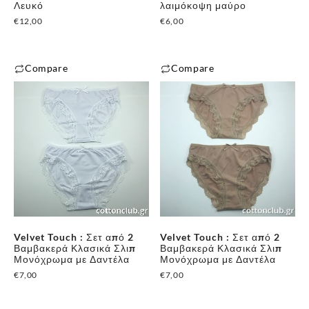
επιλεγούν
Λευκό
λαιμόκοψη μαύρο
προϊόντος
στη
€
12,00
€
6,00
σελίδα
του
Compare
Compare
προϊόντος
Αυτό
Αυτό
το
το
προϊόν
προϊόν
έχει
έχει
πολλαπλές
πολλαπλές
παραλλαγές.
παραλλαγές.
Οι
Οι
επιλογές
επιλογές
μπορούν
μπορούν
Velvet Touch : Σετ από 2
Velvet Touch : Σετ από 2
να
να
Βαμβακερά Κλασικά Σλιπ
Βαμβακερά Κλασικά Σλιπ
επιλεγούν
επιλεγούν
Μονόχρωμα με Δαντέλα
Μονόχρωμα με Δαντέλα
στη
στη
€
7,00
€
7,00
σελίδα
σελίδα
του
του