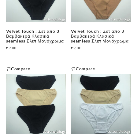
παραλλαγές.
παραλλαγές.
Οι
Οι
επιλογές
επιλογές
μπορούν
μπορούν
Velvet Touch : Σετ από 3
Velvet Touch : Σετ από 3
να
να
Βαμβακερά Κλασικά
Βαμβακερά Κλασικά
επιλεγούν
επιλεγούν
seamless Σλιπ Μονόχρωμα
seamless Σλιπ Μονόχρωμα
στη
στη
€
9,00
€
9,00
σελίδα
σελίδα
του
του
Compare
Compare
προϊόντος
προϊόντος
Αυτό
Αυτό
το
το
προϊόν
προϊόν
έχει
έχει
πολλαπλές
πολλαπλές
παραλλαγές.
παραλλαγές.
Οι
Οι
επιλογές
επιλογές
μπορούν
μπορούν