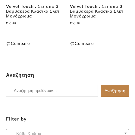
Velvet Touch : Σετ από 3
Velvet Touch : Σετ από 3
να
να
Βαμβακερά Κλασικά Σλιπ
Βαμβακερά Κλασικά Σλιπ
επιλεγούν
επιλεγούν
Μονόχρωμα
Μονόχρωμα
στη
στη
€
9,00
€
9,00
σελίδα
σελίδα
του
του
Compare
Compare
προϊόντος
προϊόντος
Αυτό
Αυτό
το
το
προϊόν
προϊόν
έχει
έχει
Αναζήτηση
πολλαπλές
πολλαπλές
παραλλαγές.
Αναζήτηση
παραλλαγές.
Αναζήτηση
Οι
για:
Οι
επιλογές
επιλογές
μπορούν
μπορούν
να
Filter by
να
επιλεγούν
επιλεγούν
στη
στη
Κάθε Χρώμα