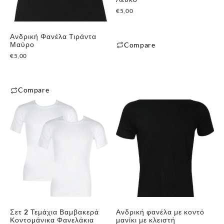
€
5,00
Ανδρική Φανέλα Τιράντα
Μαύρο
Compare
€
5,00
Αυτό
το
προϊόν
Compare
έχει
Αυτό
πολλαπλές
το
παραλλαγές.
προϊόν
Οι
έχει
επιλογές
πολλαπλές
μπορούν
παραλλαγές.
να
Οι
επιλεγούν
επιλογές
στη
μπορούν
σελίδα
Σετ 2 Τεμάχια Βαμβακερά
Ανδρική φανέλα με κοντό
να
του
Κοντομάνικα Φανελάκια
μανίκι με κλειστή