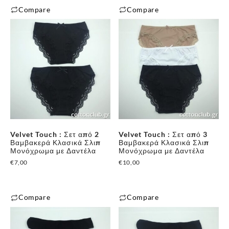
Compare
Compare
προϊόντος
προϊόντος
Αυτό
Αυτό
το
το
προϊόν
προϊόν
έχει
έχει
πολλαπλές
πολλαπλές
παραλλαγές.
παραλλαγές.
Οι
Οι
επιλογές
επιλογές
μπορούν
μπορούν
Velvet Touch : Σετ από 2
Velvet Touch : Σετ από 3
να
να
Βαμβακερά Κλασικά Σλιπ
Βαμβακερά Κλασικά Σλιπ
επιλεγούν
επιλεγούν
Μονόχρωμα με Δαντέλα
Μονόχρωμα με Δαντέλα
στη
στη
€
7,00
€
10,00
σελίδα
σελίδα
του
του
✕
Compare
Compare
προϊόντος
προϊόντος
Αυτό
Αυτό
το
το