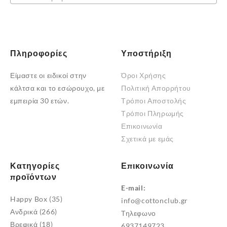
σελίδα
σελίδα
του
του
προϊόντος
προϊόντος
Πληροφορίες
Υποστήριξη
Είμαστε οι ειδικοί στην
Όροι Χρήσης
κάλτσα και το εσώρουχο, με
Πολιτική Απορρήτου
εμπειρία 30 ετών.
Τρόποι Αποστολής
Τρόποι Πληρωμής
Επικοινωνία
Σχετικά με εμάς
Κατηγορίες
Επικοινωνία
προϊόντων
E-mail:
Happy Box
(35)
info@cottonclub.gr
Ανδρικά
(266)
Τηλεφωνο
Βρεφικά
(18)
6937149723