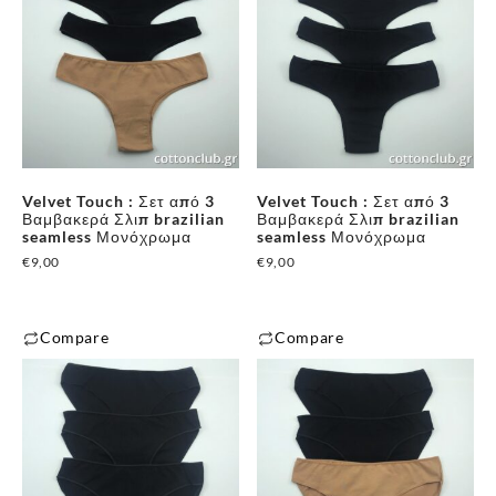
προϊόν
προϊόν
έχει
έχει
πολλαπλές
πολλαπλές
παραλλαγές.
παραλλαγές.
Οι
Οι
επιλογές
επιλογές
μπορούν
μπορούν
Velvet Touch : Σετ από 3
Velvet Touch : Σετ από 3
να
να
Βαμβακερά Σλιπ brazilian
Βαμβακερά Σλιπ brazilian
επιλεγούν
επιλεγούν
seamless Μονόχρωμα
seamless Μονόχρωμα
στη
στη
€
9,00
€
9,00
σελίδα
σελίδα
του
του
Compare
Compare
προϊόντος
προϊόντος
Αυτό
Αυτό
το
το
προϊόν
προϊόν
έχει
έχει
πολλαπλές
πολλαπλές