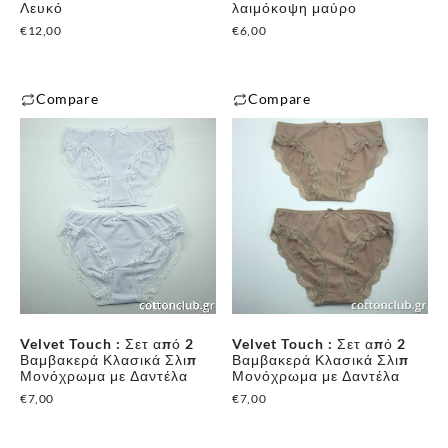
επιλεγούν
Λευκό
λαιμόκοψη μαύρο
προϊόντος
στη
€
12,00
€
6,00
σελίδα
του
Compare
Compare
προϊόντος
Αυτό
Αυτό
το
το
προϊόν
προϊόν
έχει
έχει
πολλαπλές
πολλαπλές
παραλλαγές.
παραλλαγές.
Οι
Οι
επιλογές
επιλογές
μπορούν
μπορούν
Velvet Touch : Σετ από 2
Velvet Touch : Σετ από 2
να
να
Βαμβακερά Κλασικά Σλιπ
Βαμβακερά Κλασικά Σλιπ
επιλεγούν
επιλεγούν
Μονόχρωμα με Δαντέλα
Μονόχρωμα με Δαντέλα
στη
στη
€
7,00
€
7,00
σελίδα
σελίδα
του
του