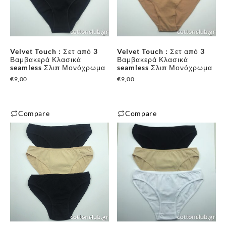
παραλλαγές.
παραλλαγές.
Οι
Οι
επιλογές
επιλογές
μπορούν
μπορούν
Velvet Touch : Σετ από 3
Velvet Touch : Σετ από 3
να
να
Βαμβακερά Κλασικά
Βαμβακερά Κλασικά
επιλεγούν
επιλεγούν
seamless Σλιπ Μονόχρωμα
seamless Σλιπ Μονόχρωμα
στη
στη
€
9,00
€
9,00
σελίδα
σελίδα
του
του
Compare
Compare
προϊόντος
προϊόντος
Αυτό
Αυτό
το
το
προϊόν
προϊόν
έχει
έχει
πολλαπλές
πολλαπλές
παραλλαγές.
παραλλαγές.
Οι
Οι
επιλογές
επιλογές
μπορούν
μπορούν