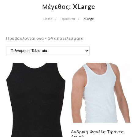
Μέγεθος:
XLarge
Home
Προϊόντα
XLarge
Sorted
Προβάλλονται όλα - 14 αποτελέσματα
by
latest
Ανδρική Φανέλα Τιράντα
Λευκό