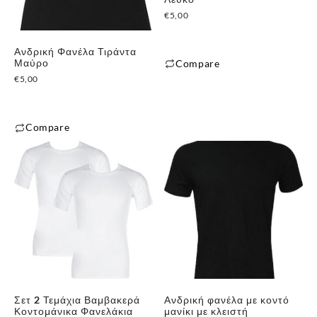
€
5,00
Ανδρική Φανέλα Τιράντα
Μαύρο
Compare
€
5,00
Αυτό
το
προϊόν
Compare
έχει
Αυτό
πολλαπλές
το
παραλλαγές.
προϊόν
Οι
έχει
επιλογές
πολλαπλές
μπορούν
παραλλαγές.
να
Οι
επιλεγούν
επιλογές
στη
μπορούν
σελίδα
Σετ 2 Τεμάχια Βαμβακερά
Ανδρική φανέλα με κοντό
να
του
Κοντομάνικα Φανελάκια
μανίκι με κλειστή