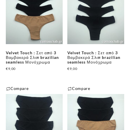
προϊόν
προϊόν
έχει
έχει
πολλαπλές
πολλαπλές
παραλλαγές.
παραλλαγές.
Οι
Οι
επιλογές
επιλογές
μπορούν
μπορούν
Velvet Touch : Σετ από 3
Velvet Touch : Σετ από 3
να
να
Βαμβακερά Σλιπ brazilian
Βαμβακερά Σλιπ brazilian
επιλεγούν
επιλεγούν
seamless Μονόχρωμα
seamless Μονόχρωμα
στη
στη
€
9,00
€
9,00
σελίδα
σελίδα
του
του
Compare
Compare
προϊόντος
προϊόντος
Αυτό
Αυτό
το
το
προϊόν
προϊόν
έχει
έχει
πολλαπλές
πολλαπλές