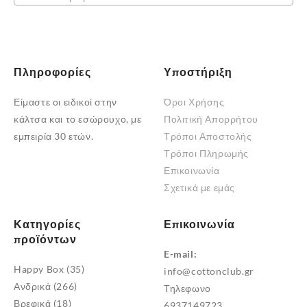
σελίδα
σελίδα
του
του
προϊόντος
προϊόντος
Πληροφορίες
Υποστήριξη
Είμαστε οι ειδικοί στην
Όροι Χρήσης
κάλτσα και το εσώρουχο, με
Πολιτική Απορρήτου
εμπειρία 30 ετών.
Τρόποι Αποστολής
Τρόποι Πληρωμής
Επικοινωνία
Σχετικά με εμάς
Κατηγορίες
Επικοινωνία
προϊόντων
E-mail:
Happy Box
(35)
info@cottonclub.gr
Ανδρικά
(266)
Τηλεφωνο
Βρεφικά
(18)
6937149723