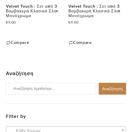
Velvet Touch : Σετ από 3
Velvet Touch : Σετ από 3
να
να
Βαμβακερά Κλασικά Σλιπ
Βαμβακερά Κλασικά Σλιπ
επιλεγούν
επιλεγούν
Μονόχρωμα
Μονόχρωμα
στη
στη
€
9,00
€
9,00
σελίδα
σελίδα
του
του
Compare
Compare
προϊόντος
προϊόντος
Αυτό
Αυτό
το
το
προϊόν
προϊόν
έχει
έχει
Αναζήτηση
πολλαπλές
πολλαπλές
παραλλαγές.
Αναζήτηση
παραλλαγές.
Αναζήτηση
Οι
για:
Οι
επιλογές
επιλογές
μπορούν
μπορούν
να
Filter by
να
επιλεγούν
επιλεγούν
στη
στη
Κάθε Χρώμα