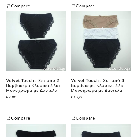
Compare
Compare
προϊόντος
προϊόντος
Αυτό
Αυτό
το
το
προϊόν
προϊόν
έχει
έχει
πολλαπλές
πολλαπλές
παραλλαγές.
παραλλαγές.
Οι
Οι
επιλογές
επιλογές
μπορούν
μπορούν
Velvet Touch : Σετ από 2
Velvet Touch : Σετ από 3
να
να
Βαμβακερά Κλασικά Σλιπ
Βαμβακερά Κλασικά Σλιπ
επιλεγούν
επιλεγούν
Μονόχρωμα με Δαντέλα
Μονόχρωμα με Δαντέλα
στη
στη
€
7,00
€
10,00
σελίδα
σελίδα
του
του
✕
Compare
Compare
προϊόντος
προϊόντος
Αυτό
Αυτό
το
το