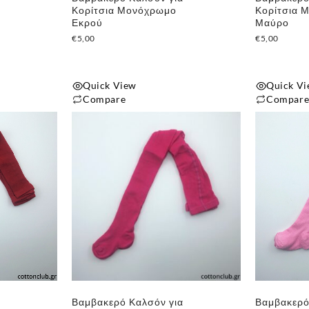
Κορίτσια Μονόχρωμο
Κορίτσια 
Εκρού
Μαύρο
€
5,00
€
5,00
Quick View
Quick V
Compare
Compar
Αυτό
Αυτό
το
το
προϊόν
προϊόν
έχει
έχει
πολλαπλές
πολλαπλές
παραλλαγές.
παραλλαγές
Οι
Οι
επιλογές
επιλογές
μπορούν
μπορούν
να
να
επιλεγούν
επιλεγούν
Βαμβακερό Καλσόν για
Βαμβακερό
στη
στη