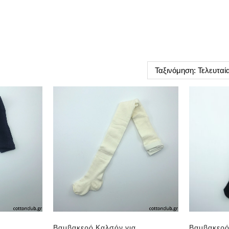
Βαμβακερό Καλσόν για
Βαμβακερό