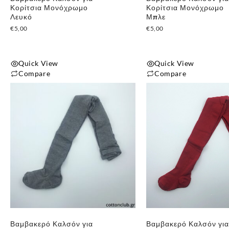
Κορίτσια Μονόχρωμο
Κορίτσια Μονόχρωμο
Λευκό
Μπλε
€
5,00
€
5,00
Quick View
Quick View
Compare
Compare
Αυτό
Αυτό
το
το
προϊόν
προϊόν
έχει
έχει
πολλαπλές
πολλαπλές
παραλλαγές.
παραλλαγές.
Οι
Οι
επιλογές
επιλογές
μπορούν
μπορούν
να
να
επιλεγούν
επιλεγούν
Βαμβακερό Καλσόν για
Βαμβακερό Καλσόν για
στη
στη