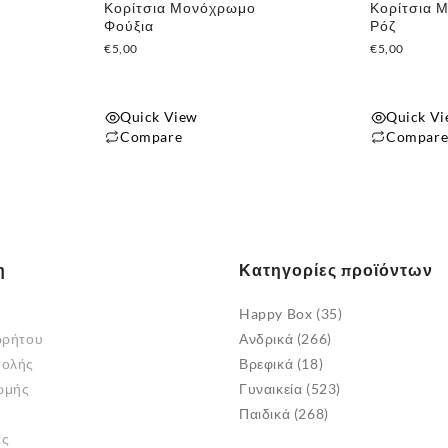
Κορίτσια Μονόχρωμο
Κορίτσια 
σελίδα
σελίδα
Φούξια
Ρόζ
του
του
€
5,00
€
5,00
προϊόντος
προϊόντος
Quick View
Quick V
Compare
Compar
Αυτό
Αυτό
το
το
προϊόν
προϊόν
έχει
έχει
πολλαπλές
πολλαπλές
η
Κατηγορίες προϊόντων
παραλλαγές.
παραλλαγές
Οι
Οι
Happy Box
(35)
επιλογές
επιλογές
ρρήτου
Ανδρικά
(266)
μπορούν
μπορούν
τολής
Βρεφικά
(18)
να
να
ωμής
Γυναικεία
(523)
επιλεγούν
επιλεγούν
Παιδικά
(268)
στη
στη
άς