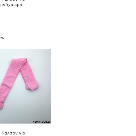
Μονόχρωμο
✕
iew
e
.
 Καλσόν για