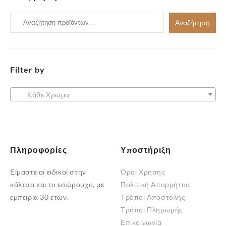
πολλαπλές
παραλλαγές.
παραλλαγές.
Αναζήτηση
Οι
Αναζήτηση
Οι
για:
επιλογές
επιλογές
μπορούν
μπορούν
να
να
Filter by
επιλεγούν
επιλεγούν
στη
στη
Κάθε Χρώμα
σελίδα
σελίδα
του
του
προϊόντος
προϊόντος
Πληροφορίες
Υποστήριξη
Είμαστε οι ειδικοί στην
Όροι Χρήσης
κάλτσα και το εσώρουχο, με
Πολιτική Απορρήτου
εμπειρία 30 ετών.
Τρόποι Αποστολής
Τρόποι Πληρωμής
Επικοινωνία