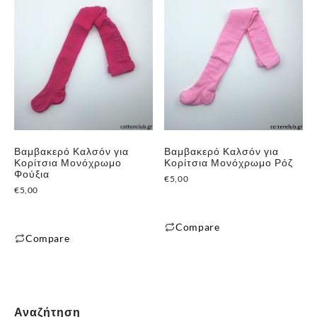
το
το
προϊόν
προϊόν
έχει
έχει
πολλαπλές
πολλαπλές
παραλλαγές.
παραλλαγές.
Οι
Οι
επιλογές
επιλογές
μπορούν
μπορούν
να
Βαμβακερό Καλσόν για
Βαμβακερό Καλσόν για
να
επιλεγούν
Κορίτσια Μονόχρωμο
Κορίτσια Μονόχρωμο Ρόζ
επιλεγούν
Φούξια
στη
€
5,00
στη
€
5,00
σελίδα
σελίδα
του
του
Compare
προϊόντος
Compare
προϊόντος
Αυτό
Αυτό
το
το
προϊόν
προϊόν
έχει
έχει
Αναζήτηση
πολλαπλές