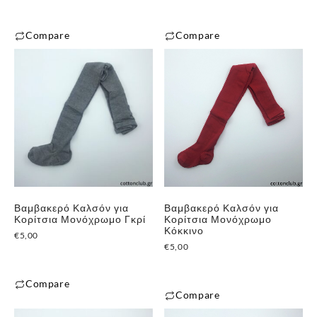
σελίδα
του
του
προϊόντος
Compare
Compare
προϊόντος
Αυτό
Αυτό
το
το
προϊόν
προϊόν
έχει
έχει
πολλαπλές
πολλαπλές
παραλλαγές.
παραλλαγές.
Οι
Οι
✕
επιλογές
επιλογές
μπορούν
μπορούν
Βαμβακερό Καλσόν για
Βαμβακερό Καλσόν για
να
να
Κορίτσια Μονόχρωμο Γκρί
Κορίτσια Μονόχρωμο
επιλεγούν
επιλεγούν
Κόκκινο
€
5,00
στη
στη
€
5,00
σελίδα
σελίδα
του
του
Compare
Compare
προϊόντος
προϊόντος
Αυτό
Αυτό