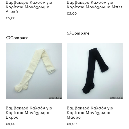
Βαμβακερό Καλσόν για
Βαμβακερό Καλσόν για
Κορίτσια Μονόχρωμο
Κορίτσια Μονόχρωμο Μπλε
Λευκό
€
5,00
€
5,00
Compare
Compare
Αυτό
Αυτό
το
το
προϊόν
προϊόν
έχει
έχει
πολλαπλές
πολλαπλές
παραλλαγές.
παραλλαγές.
Οι
Οι
επιλογές
επιλογές
μπορούν
μπορούν
να
Βαμβακερό Καλσόν για
Βαμβακερό Καλσόν για
να
επιλεγούν
Κορίτσια Μονόχρωμο
Κορίτσια Μονόχρωμο
επιλεγούν
Εκρού
Μαύρο
στη
στη
€
5,00
€
5,00
σελίδα