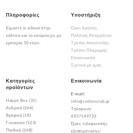
προϊόντος
προϊόντος
Πληροφορίες
Υποστήριξη
Είμαστε οι ειδικοί στην
Όροι Χρήσης
κάλτσα και το εσώρουχο, με
Πολιτική Απορρήτου
εμπειρία 30 ετών.
Τρόποι Αποστολής
Τρόποι Πληρωμής
Επικοινωνία
Σχετικά με εμάς
Κατηγορίες
Επικοινωνία
προϊόντων
E-mail:
Happy Box
(35)
info@cottonclub.gr
Ανδρικά
(266)
Τηλεφωνο
Βρεφικά
(18)
6937149723
Γυναικεία
(523)
Ώρες τηλεφωνικής
Παιδικά
(268)
εξυπηρέτησης: