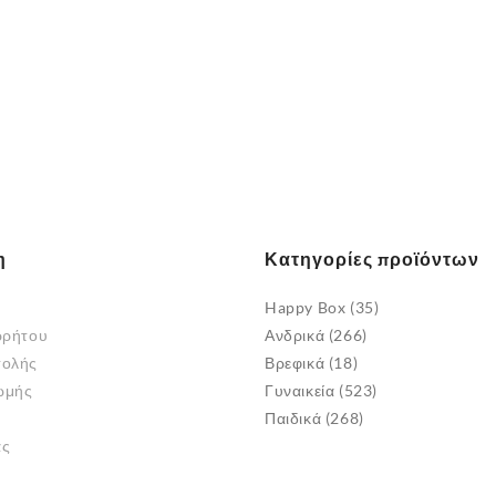
η
Κατηγορίες προϊόντων
Happy Box
(35)
ρρήτου
Ανδρικά
(266)
τολής
Βρεφικά
(18)
ωμής
Γυναικεία
(523)
Παιδικά
(268)
άς