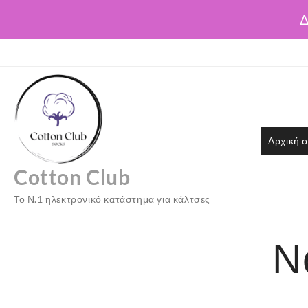
Δ
Skip
to
content
Αρχική σ
Cotton Club
Το Ν.1 ηλεκτρονικό κατάστημα για κάλτσες
Ν