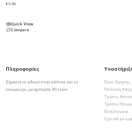
€
5,00
Quick View
Compare
Αυτό
το
προϊόν
έχει
πολλαπλές
Πληροφορίες
Υποστήριξ
παραλλαγές.
Οι
Είμαστε οι ειδικοί στην κάλτσα και το
Όροι Χρήσης
επιλογές
εσώρουχο, με εμπειρία 30 ετών.
Πολιτική Απο
μπορούν
Τρόποι Αποσ
να
Τρόποι Πληρ
επιλεγούν
Επικοινωνία
στη
Σχετικά με εμ
σελίδα