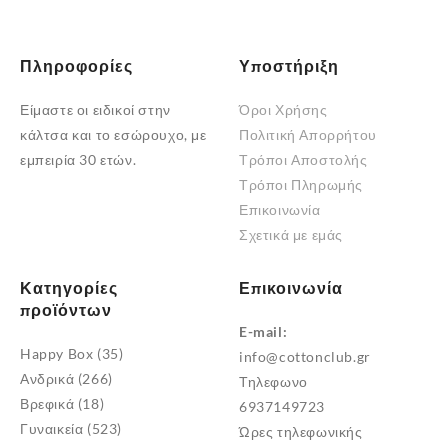
του
προϊόντος
Πληροφορίες
Υποστήριξη
Είμαστε οι ειδικοί στην
Όροι Χρήσης
κάλτσα και το εσώρουχο, με
Πολιτική Απορρήτου
εμπειρία 30 ετών.
Τρόποι Αποστολής
Τρόποι Πληρωμής
Επικοινωνία
Σχετικά με εμάς
Κατηγορίες
Επικοινωνία
προϊόντων
E-mail:
Happy Box
(35)
info@cottonclub.gr
Ανδρικά
(266)
Τηλεφωνο
Βρεφικά
(18)
6937149723
Γυναικεία
(523)
Ώρες τηλεφωνικής