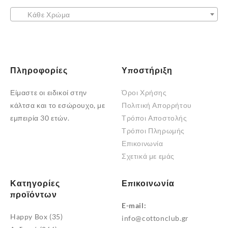
επιλεγούν
στη
στη
Κάθε Χρώμα
σελίδα
σελίδα
του
του
προϊόντος
προϊόντος
Πληροφορίες
Υποστήριξη
Είμαστε οι ειδικοί στην
Όροι Χρήσης
κάλτσα και το εσώρουχο, με
Πολιτική Απορρήτου
εμπειρία 30 ετών.
Τρόποι Αποστολής
Τρόποι Πληρωμής
Επικοινωνία
Σχετικά με εμάς
Κατηγορίες
Επικοινωνία
προϊόντων
E-mail:
Happy Box
(35)
info@cottonclub.gr