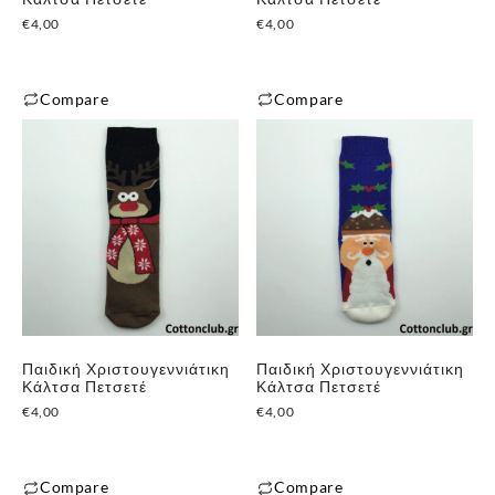
€
4,00
€
4,00
Compare
Compare
Αυτό
Αυτό
το
το
προϊόν
προϊόν
έχει
έχει
πολλαπλές
πολλαπλές
παραλλαγές.
παραλλαγές.
Οι
Οι
επιλογές
επιλογές
μπορούν
μπορούν
Παιδική Χριστουγεννιάτικη
Παιδική Χριστουγεννιάτικη
να
να
Κάλτσα Πετσετέ
Κάλτσα Πετσετέ
επιλεγούν
επιλεγούν
€
4,00
€
4,00
στη
στη
σελίδα
σελίδα
του
του
Compare
Compare