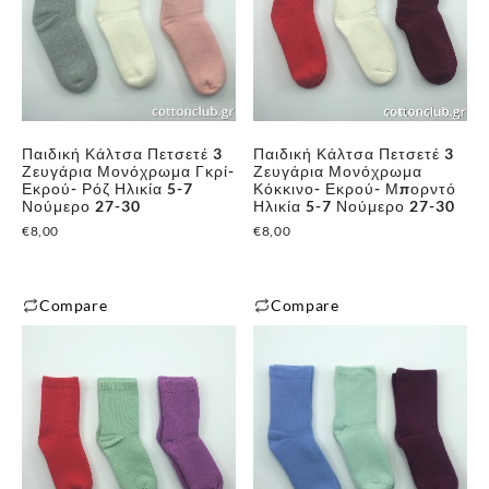
πολλαπλές
πολλαπλές
παραλλαγές.
παραλλαγές.
Οι
Οι
επιλογές
επιλογές
μπορούν
μπορούν
Παιδική Κάλτσα Πετσετέ 3
Παιδική Κάλτσα Πετσετέ 3
να
να
Ζευγάρια Μονόχρωμα Γκρί-
Ζευγάρια Μονόχρωμα
επιλεγούν
επιλεγούν
Εκρού- Ρόζ Ηλικία 5-7
Κόκκινο- Εκρού- Μπορντό
Νούμερο 27-30
Ηλικία 5-7 Νούμερο 27-30
στη
στη
€
8,00
€
8,00
σελίδα
σελίδα
του
του
προϊόντος
προϊόντος
Compare
Compare