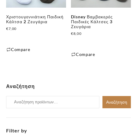
επιλογές
μπορούν
μπορούν
να
Χριστουγεννιάτικη Παιδική
Disney Βαμβακερές
να
Κάλτσα 2 Ζευγάρια
Παιδικές Κάλτσες 3
επιλεγούν
επιλεγούν
Ζευγάρια
€
7,00
στη
στη
€
8,00
σελίδα
σελίδα
του
του
Compare
προϊόντος
Compare
προϊόντος
Αυτό
Αυτό
το
το
προϊόν
προϊόν
έχει
έχει
Αναζήτηση
πολλαπλές
πολλαπλές
παραλλαγές.
Αναζήτηση
παραλλαγές.
Οι
Αναζήτηση
για:
Οι
επιλογές
επιλογές
μπορούν
μπορούν
να
Filter by
να
επιλεγούν