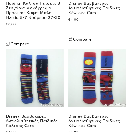
Παιδική Κάλτσα Πετσετέ 3
Disney Βαμβακερές
Ζευγάρια Μονόχρωμα
Αντιολισθητικές Παιδικές
Πράσινο- Καφέ- Μπλέ
Κάλτσες Cars
Ηλικία 5-7 Νούμερο 27-30
€
4,00
€
8,00
Compare
Compare
Αυτό
✕
το
προϊόν
έχει
πολλαπλές
παραλλαγές.
Οι
επιλογές
μπορούν
να
Disney Βαμβακερές
Disney Βαμβακερές
επιλεγούν
Αντιολισθητικές Παιδικές
Αντιολισθητικές Παιδικές
Κάλτσες Cars
Κάλτσες Cars
στη