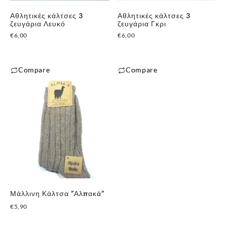
μπορούν
να
Αθλητικές κάλτσες 3
Αθλητικές κάλτσες 3
να
ζευγάρια Λευκό
ζευγάρια Γκρι
επιλεγούν
επιλεγούν
€
6,00
€
6,00
στη
στη
σελίδα
σελίδα
του
του
Compare
Compare
προϊόντος
προϊόντος
Αυτό
Αυτό
το
το
προϊόν
προϊόν
έχει
έχει
πολλαπλές
πολλαπλές
παραλλαγές.
παραλλαγές.
Οι
Οι
επιλογές
επιλογές
μπορούν
μπορούν
Μάλλινη Κάλτσα ”Αλπακά”
να
να
€
5,90
επιλεγούν
επιλεγούν
στη
στη