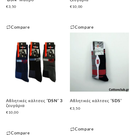
€
3,50
€
10,00
Compare
Compare
Αυτό
Αυτό
το
το
προϊόν
προϊόν
έχει
έχει
πολλαπλές
πολλαπλές
παραλλαγές.
παραλλαγές.
Οι
Οι
επιλογές
επιλογές
μπορούν
μπορούν
Αθλητικές κάλτσες ‘DSN’ 3
Αθλητικές κάλτσες ‘SDS’
να
να
ζευγάρια
€
3,50
επιλεγούν
επιλεγούν
€
10,00
στη
στη
σελίδα
σελίδα
Compare
του
του
Compare