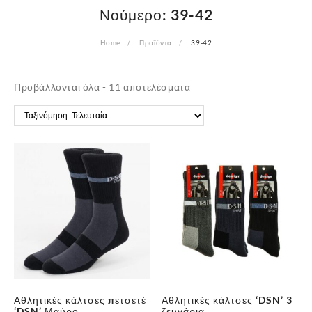
Νούμερο:
39-42
Home
Προϊόντα
39-42
Sorted
Προβάλλονται όλα - 11 αποτελέσματα
by
latest
Αθλητικές κάλτσες πετσετέ
Αθλητικές κάλτσες ‘DSN’ 3
‘DSN’ Μαύρο
ζευγάρια