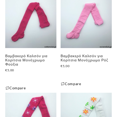
το
το
προϊόν
προϊόν
έχει
έχει
πολλαπλές
πολλαπλές
παραλλαγές.
παραλλαγές.
Οι
Οι
✕
επιλογές
επιλογές
μπορούν
μπορούν
να
Βαμβακερό Καλσόν για
Βαμβακερό Καλσόν για
να
επιλεγούν
Κορίτσια Μονόχρωμο
Κορίτσια Μονόχρωμο Ρόζ
επιλεγούν
Φούξια
στη
€
5,00
στη
€
5,00
σελίδα
σελίδα
του
του
Compare
προϊόντος
Compare
προϊόντος
Αυτό
Αυτό
το
το
προϊόν
προϊόν
έχει
έχει
πολλαπλές