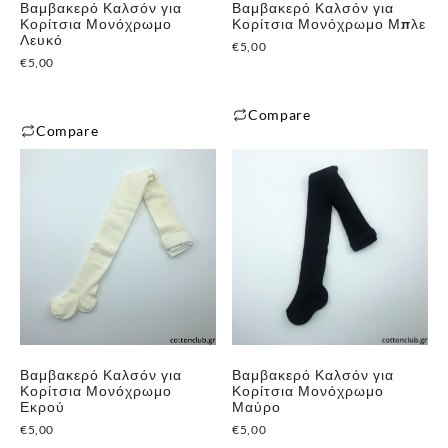
Βαμβακερό Καλσόν για
Βαμβακερό Καλσόν για
Κορίτσια Μονόχρωμο
Κορίτσια Μονόχρωμο Μπλε
Λευκό
€
5,00
€
5,00
Compare
Compare
Αυτό
Αυτό
το
το
προϊόν
προϊόν
έχει
έχει
πολλαπλές
πολλαπλές
παραλλαγές.
παραλλαγές.
Οι
Οι
επιλογές
επιλογές
μπορούν
μπορούν
να
Βαμβακερό Καλσόν για
Βαμβακερό Καλσόν για
να
επιλεγούν
Κορίτσια Μονόχρωμο
Κορίτσια Μονόχρωμο
επιλεγούν
Εκρού
Μαύρο
στη
στη
€
5,00
€
5,00
σελίδα