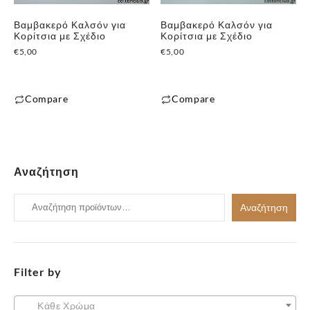
μπορούν
μπορούν
Βαμβακερό Καλσόν για
Βαμβακερό Καλσόν για
να
να
Κορίτσια με Σχέδιο
Κορίτσια με Σχέδιο
επιλεγούν
επιλεγούν
€
5,00
€
5,00
στη
στη
σελίδα
σελίδα
του
του
Compare
Compare
προϊόντος
προϊόντος
Αυτό
Αυτό
το
το
προϊόν
προϊόν
έχει
έχει
Αναζήτηση
πολλαπλές
πολλαπλές
παραλλαγές.
Αναζήτηση
παραλλαγές.
Αναζήτηση
Οι
για:
Οι
επιλογές
επιλογές
μπορούν
μπορούν
να
Filter by
να
επιλεγούν
επιλεγούν
στη
στη
Κάθε Χρώμα