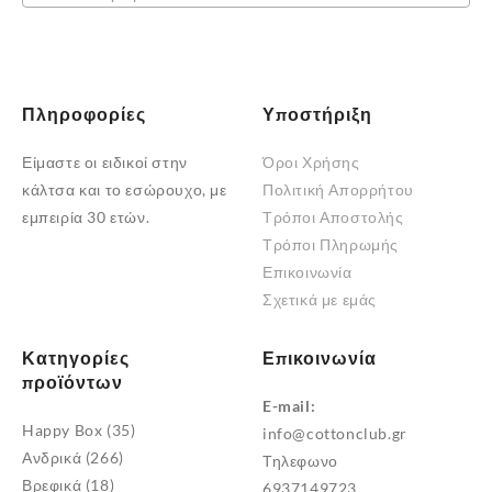
σελίδα
σελίδα
του
του
προϊόντος
προϊόντος
Πληροφορίες
Υποστήριξη
Είμαστε οι ειδικοί στην
Όροι Χρήσης
κάλτσα και το εσώρουχο, με
Πολιτική Απορρήτου
εμπειρία 30 ετών.
Τρόποι Αποστολής
Τρόποι Πληρωμής
Επικοινωνία
Σχετικά με εμάς
Κατηγορίες
Επικοινωνία
προϊόντων
E-mail:
Happy Box
(35)
info@cottonclub.gr
Ανδρικά
(266)
Τηλεφωνο
Βρεφικά
(18)
6937149723