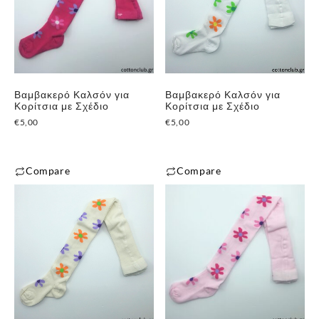
πολλαπλές
παραλλαγές.
παραλλαγές.
Οι
Οι
επιλογές
επιλογές
μπορούν
μπορούν
να
Βαμβακερό Καλσόν για
Βαμβακερό Καλσόν για
να
επιλεγούν
Κορίτσια με Σχέδιο
Κορίτσια με Σχέδιο
επιλεγούν
στη
€
5,00
€
5,00
στη
σελίδα
σελίδα
του
του
Compare
Compare
προϊόντος
προϊόντος
Αυτό
Αυτό
το
το
προϊόν
προϊόν
έχει
έχει
πολλαπλές
πολλαπλές
παραλλαγές.
παραλλαγές.
Οι
Οι
επιλογές
επιλογές