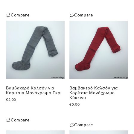
σελίδα
του
του
προϊόντος
Compare
Compare
προϊόντος
Αυτό
Αυτό
το
το
προϊόν
προϊόν
έχει
έχει
πολλαπλές
πολλαπλές
παραλλαγές.
παραλλαγές.
Οι
Οι
επιλογές
επιλογές
μπορούν
μπορούν
Βαμβακερό Καλσόν για
Βαμβακερό Καλσόν για
να
να
Κορίτσια Μονόχρωμο Γκρί
Κορίτσια Μονόχρωμο
επιλεγούν
επιλεγούν
Κόκκινο
€
5,00
στη
στη
€
5,00
σελίδα
σελίδα
του
του
Compare
Compare
προϊόντος
προϊόντος
Αυτό
Αυτό