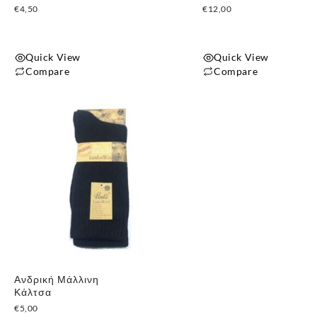
€
4,50
€
12,00
Quick View
Quick View
Compare
Compare
Αυτό
το
προϊόν
έχει
πολλαπλές
παραλλαγές.
Οι
επιλογές
μπορούν
να
επιλεγούν
Ανδρική Μάλλινη
στη
Κάλτσα
σελίδα
€
5,00