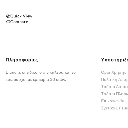
του
προϊόντος
Quick View
Compare
Πληροφορίες
Υποστήριξ
Είμαστε οι ειδικοί στην κάλτσα και το
Όροι Χρήσης
εσώρουχο, με εμπειρία 30 ετών.
Πολιτική Απο
Τρόποι Αποσ
Τρόποι Πληρ
Επικοινωνία
Σχετικά με εμ