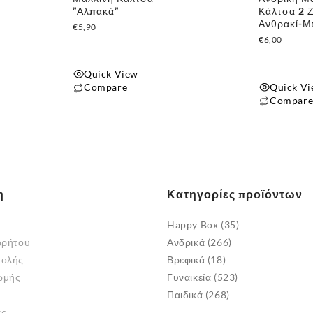
”Αλπακά”
Κάλτσα 2 
Ανθρακί-Μ
€
5,90
€
6,00
Quick View
Quick V
Compare
Compar
Αυτό
το
προϊόν
έχει
πολλαπλές
παραλλαγές.
η
Κατηγορίες προϊόντων
Οι
Happy Box
(35)
επιλογές
ρρήτου
Ανδρικά
(266)
μπορούν
τολής
Βρεφικά
(18)
να
ωμής
Γυναικεία
(523)
επιλεγούν
Παιδικά
(268)
στη
άς