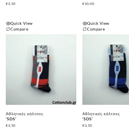
€
3,50
€
10,00
Quick View
Quick View
Compare
Compare
Αυτό
Αυτό
το
το
προϊόν
προϊόν
έχει
έχει
πολλαπλές
πολλαπλές
παραλλαγές.
παραλλαγές.
Οι
Οι
επιλογές
επιλογές
μπορούν
μπορούν
να
να
επιλεγούν
επιλεγούν
Αθλητικές κάλτσες
Αθλητικές κάλτσες
στη
στη
‘SDS’
‘SDS’
σελίδα
σελίδα
€
3,50
€
3,50