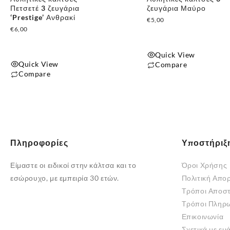
σελίδα
σελίδα
Πετσετέ 3 ζευγάρια
ζευγάρια Μαύρο
του
του
‘Prestige’ Ανθρακί
€
5,00
€
6,00
προϊόντος
προϊόντος
Quick View
Quick View
Compare
Compare
Πληροφορίες
Υποστήριξ
Είμαστε οι ειδικοί στην κάλτσα και το
Όροι Χρήσης
εσώρουχο, με εμπειρία 30 ετών.
Πολιτική Απο
Τρόποι Αποσ
Τρόποι Πληρ
Επικοινωνία
Σχετικά με εμ