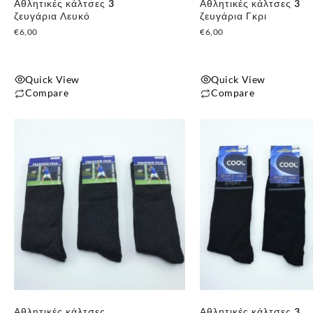
Αθλητικές κάλτσες 3
Αθλητικές κάλτσες 3
ζευγάρια Λευκό
ζευγάρια Γκρι
€
6,00
€
6,00
Quick View
Quick View
Compare
Compare
Αυτό
Αυτό
το
το
προϊόν
προϊόν
έχει
έχει
πολλαπλές
πολλαπλές
παραλλαγές.
παραλλαγές.
Οι
Οι
επιλογές
επιλογές
μπορούν
μπορούν
να
να
επιλεγούν
επιλεγούν
στη
στη
Αθλητικές κάλτσες
Αθλητικές κάλτσες 3