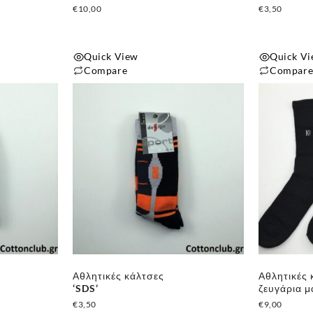
€
10,00
€
3,50
Quick View
Quick V
Compare
Compar
Αυτό
Αυτό
το
το
προϊόν
προϊόν
έχει
έχει
πολλαπλές
πολλαπλές
παραλλαγές.
παραλλαγές
Οι
Οι
επιλογές
επιλογές
μπορούν
μπορούν
να
να
επιλεγούν
επιλεγούν
Αθλητικές κάλτσες
Αθλητικές 
στη
στη
‘SDS’
ζευγάρια 
σελίδα
σελίδα
€
3,50
€
9,00