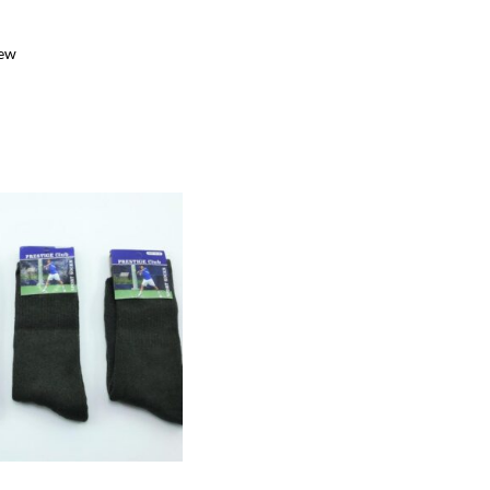
iew
e