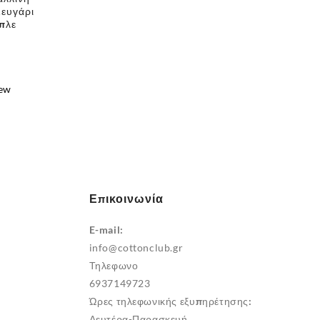
Ζευγάρι
πλε
iew
e
Επικοινωνία
E-mail:
info@cottonclub.gr
Τηλεφωνο
6937149723
Ώρες τηλεφωνικής εξυπηρέτησης:
Δευτέρα-Παρασκευή