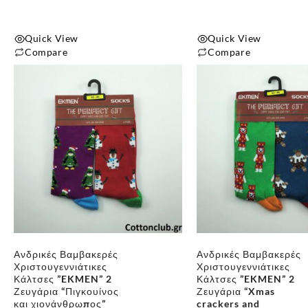
του
του
προϊόντος
προϊόντος
Quick View
Quick View
Compare
Compare
Αυτό
Αυτό
το
το
προϊόν
προϊόν
έχει
έχει
πολλαπλές
πολλαπλές
παραλλαγές.
παραλλαγές.
Οι
Οι
επιλογές
επιλογές
μπορούν
μπορούν
να
να
επιλεγούν
επιλεγούν
Ανδρικές Βαμβακερές
Ανδρικές Βαμβακερές
στη
στη
Χριστουγεννιάτικες
Χριστουγεννιάτικες
σελίδα
σελίδα
Κάλτσες ”EKMEN” 2
Κάλτσες ”EKMEN” 2
του
του
Ζευγάρια “Πιγκουίνος
Ζευγάρια “Xmas
και χιονάνθρωπος”
crackers and