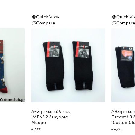
του
του
προϊόντος
προϊόντος
Quick View
Quick V
Compare
Compar
Αυτό
το
προϊόν
έχει
πολλαπλές
παραλλαγές.
Οι
επιλογές
μπορούν
να
επιλεγούν
Αθλητικές κάλτσες
Αθλητικές 
στη
‘MEN’ 2 ζευγάρια
Πετσετέ 3 
σελίδα
Μαυρο
‘Cotton Cl
του
€
7,00
€
6,00