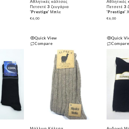
Αθλητικές κάλτσες
Αθλητικές 
Πετσετέ 3 ζευγάρια
Πετσετέ 3 
‘Prestige’ Μπλε
‘Prestige’ 
€
6,00
€
6,00
Quick View
Quick V
Compare
Compar
Μάλλινη Κάλτσα
Ανδρική Μ