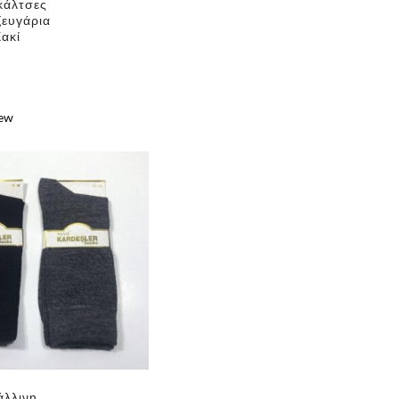
κάλτσες
ζευγάρια
Χακί
iew
e
άλλινη