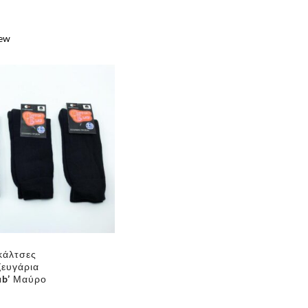
iew
e
✕
κάλτσες
ζευγάρια
ub’ Μαύρο