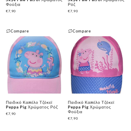
Φούξια
Ρόζ
€
7,90
€
7,90
Compare
Compare
Αυτό
Αυτό
το
το
προϊόν
προϊόν
έχει
έχει
πολλαπλές
πολλαπλές
παραλλαγές.
παραλλαγές.
Οι
Οι
επιλογές
επιλογές
μπορούν
μπορούν
Παιδικό Καπέλο Τζόκεϊ
Παιδικό Καπέλο Τζόκεϊ
να
να
Peppa Pig Χρώματος Ρόζ
Peppa Pig Χρώματος
επιλεγούν
επιλεγούν
Φούξια
€
7,90
στη
στη
€
7,90
σελίδα
σελίδα