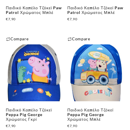
μπορούν
μπορούν
Παιδικό Καπέλο Τζόκεϊ Paw
Παιδικό Καπέλο Τζόκεϊ Paw
να
να
Patrol Χρώματος Μπλέ
Patrol Χρώματος Μπλέ
επιλεγούν
επιλεγούν
€
7,90
€
7,90
στη
στη
σελίδα
σελίδα
του
του
Compare
Compare
προϊόντος
προϊόντος
Αυτό
Αυτό
το
το
προϊόν
προϊόν
έχει
έχει
πολλαπλές
πολλαπλές
✕
παραλλαγές.
παραλλαγές.
Οι
Οι
επιλογές
επιλογές
μπορούν
μπορούν
Παιδικό Καπέλο Τζόκεϊ
Παιδικό Καπέλο Τζόκεϊ
να
να
Peppa Pig George
Peppa Pig George
επιλεγούν
επιλεγούν
Χρώματος Γκρί
Χρώματος Μπλέ
στη
στη
€
7,90
€
7,90