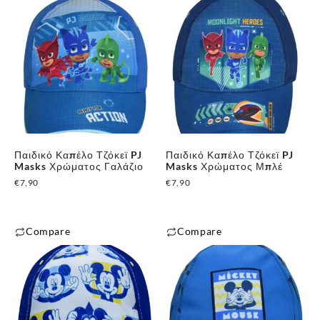
το
το
προϊόν
προϊόν
έχει
έχει
πολλαπλές
πολλαπλές
παραλλαγές.
παραλλαγές.
Οι
Οι
επιλογές
επιλογές
μπορούν
μπορούν
να
Παιδικό Καπέλο Τζόκεϊ PJ
Παιδικό Καπέλο Τζόκεϊ PJ
να
επιλεγούν
Masks Χρώματος Γαλάζιο
Masks Χρώματος Μπλέ
επιλεγούν
στη
€
7,90
€
7,90
στη
σελίδα
σελίδα
του
του
Compare
Compare
προϊόντος
προϊόντος
Αυτό
Αυτό
το
το
προϊόν
προϊόν
έχει
έχει
πολλαπλές
πολλαπλές