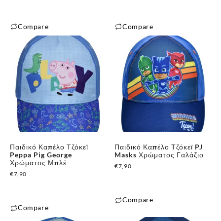
σελίδα
σελίδα
του
του
Compare
Compare
προϊόντος
προϊόντος
Αυτό
Αυτό
το
το
προϊόν
προϊόν
έχει
έχει
πολλαπλές
πολλαπλές
παραλλαγές.
παραλλαγές.
Οι
Οι
επιλογές
επιλογές
μπορούν
μπορούν
Παιδικό Καπέλο Τζόκεϊ
Παιδικό Καπέλο Τζόκεϊ PJ
να
να
Peppa Pig George
Masks Χρώματος Γαλάζιο
επιλεγούν
επιλεγούν
Χρώματος Μπλέ
€
7,90
στη
στη
€
7,90
σελίδα
σελίδα
του
του
Compare
Compare
προϊόντος
προϊόντος
Αυτό
Αυτό