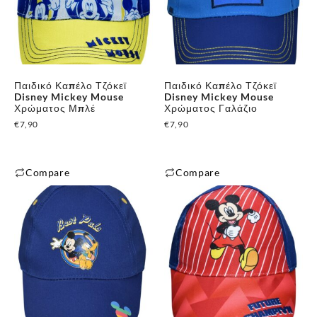
παραλλαγές.
παραλλαγές.
Οι
Οι
επιλογές
επιλογές
μπορούν
μπορούν
Παιδικό Καπέλο Τζόκεϊ
Παιδικό Καπέλο Τζόκεϊ
να
να
Disney Mickey Mouse
Disney Mickey Mouse
επιλεγούν
επιλεγούν
Χρώματος Μπλέ
Χρώματος Γαλάζιο
στη
στη
€
7,90
€
7,90
σελίδα
σελίδα
του
του
Compare
Compare
προϊόντος
προϊόντος
Αυτό
Αυτό
το
το
προϊόν
προϊόν
έχει
έχει
πολλαπλές
πολλαπλές
παραλλαγές.
παραλλαγές.
Οι
Οι
επιλογές
επιλογές