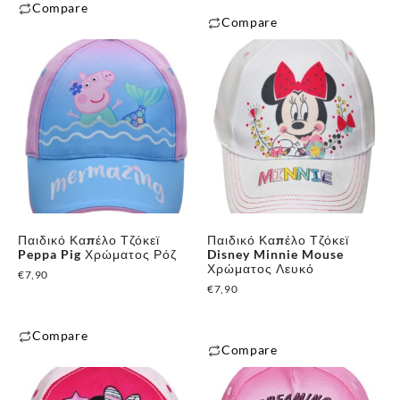
του
του
Compare
Compare
προϊόντος
προϊόντος
Αυτό
Αυτό
το
το
προϊόν
προϊόν
έχει
έχει
πολλαπλές
πολλαπλές
παραλλαγές.
παραλλαγές.
Οι
Οι
επιλογές
επιλογές
μπορούν
μπορούν
να
Παιδικό Καπέλο Τζόκεϊ
Παιδικό Καπέλο Τζόκεϊ
να
επιλεγούν
Peppa Pig Χρώματος Ρόζ
Disney Minnie Mouse
επιλεγούν
Χρώματος Λευκό
στη
€
7,90
στη
€
7,90
σελίδα
σελίδα
του
του
Compare
προϊόντος
Compare
προϊόντος
Αυτό
Αυτό
το
το