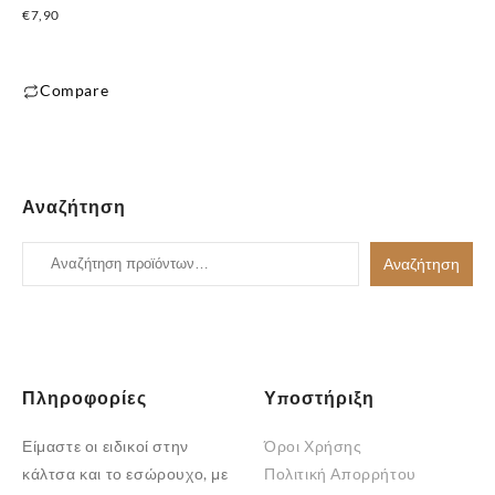
στη
στη
€
7,90
σελίδα
σελίδα
του
του
Compare
προϊόντος
προϊόντος
Αυτό
το
προϊόν
έχει
Αναζήτηση
πολλαπλές
παραλλαγές.
Αναζήτηση
Αναζήτηση
Οι
για:
επιλογές
μπορούν
να
επιλεγούν
Πληροφορίες
Υποστήριξη
στη
Είμαστε οι ειδικοί στην
Όροι Χρήσης
σελίδα
κάλτσα και το εσώρουχο, με
Πολιτική Απορρήτου
του