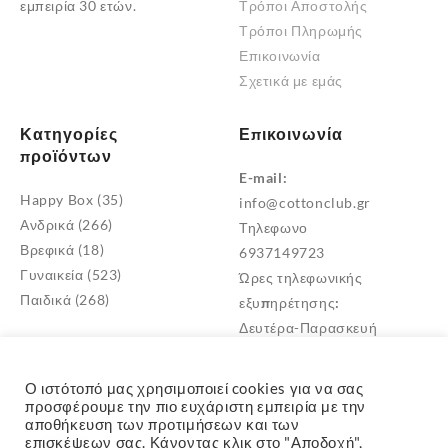
εμπειρία 30 ετών.
Τρόποι Αποστολής
προϊόντος
Τρόποι Πληρωμής
Επικοινωνία
Σχετικά με εμάς
Κατηγορίες
Επικοινωνία
προϊόντων
E-mail:
Happy Box
(35)
info@cottonclub.gr
Ανδρικά
(266)
Τηλεφωνο
Βρεφικά
(18)
6937149723
Γυναικεία
(523)
Ώρες τηλεφωνικής
Παιδικά
(268)
εξυπηρέτησης:
Δευτέρα-Παρασκευή
10:00 – 18:00
Διεύθυνση
Ο ιστότοπό μας χρησιμοποιεί cookies για να σας
Μεταμόρφωση Αττικής
προσφέρουμε την πιο ευχάριστη εμπειρία με την
αποθήκευση των προτιμήσεων και των
TK: 14452
επισκέψεων σας. Κάνοντας κλικ στο "Αποδοχή",