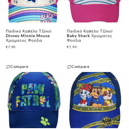
παραλλαγές.
παραλλαγές.
Οι
Οι
επιλογές
επιλογές
μπορούν
μπορούν
Παιδικό Καπέλο Τζόκεϊ
Παιδικό Καπέλο Τζόκεϊ
να
να
Disney Minnie Mouse
Baby Shark Χρώματος
επιλεγούν
επιλεγούν
Χρώματος Φούξια
Φούξια
στη
στη
€
7,90
€
7,90
σελίδα
σελίδα
του
του
Compare
Compare
προϊόντος
προϊόντος
Αυτό
Αυτό
το
το
προϊόν
προϊόν
έχει
έχει
πολλαπλές
πολλαπλές
παραλλαγές.
παραλλαγές.
Οι
Οι
επιλογές
επιλογές