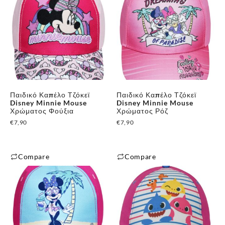
προϊόν
προϊόν
έχει
έχει
πολλαπλές
πολλαπλές
παραλλαγές.
παραλλαγές.
Οι
Οι
επιλογές
επιλογές
μπορούν
μπορούν
να
Παιδικό Καπέλο Τζόκεϊ
Παιδικό Καπέλο Τζόκεϊ
να
επιλεγούν
Disney Minnie Mouse
Disney Minnie Mouse
επιλεγούν
Χρώματος Φούξια
Χρώματος Ρόζ
στη
στη
€
7,90
€
7,90
σελίδα
σελίδα
του
του
προϊόντος
Compare
Compare
προϊόντος
Αυτό
Αυτό
το
το
προϊόν
προϊόν
έχει
έχει
πολλαπλές
πολλαπλές