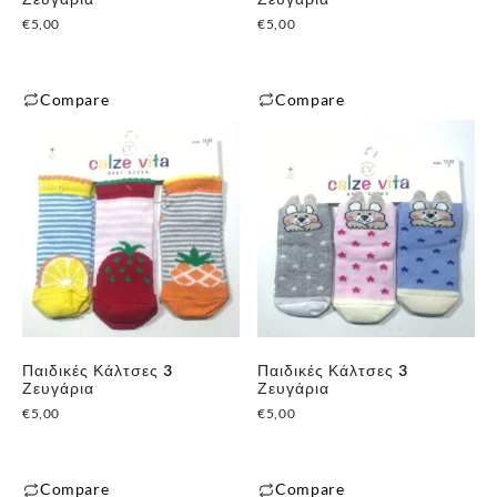
€
5,00
€
5,00
Compare
Compare
Αυτό
Αυτό
το
το
προϊόν
προϊόν
έχει
έχει
πολλαπλές
πολλαπλές
παραλλαγές.
παραλλαγές.
Οι
Οι
επιλογές
επιλογές
μπορούν
μπορούν
Παιδικές Κάλτσες 3
Παιδικές Κάλτσες 3
να
να
Ζευγάρια
Ζευγάρια
επιλεγούν
επιλεγούν
€
5,00
€
5,00
στη
στη
σελίδα
σελίδα
του
του
Compare
Compare