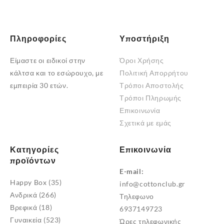
μπορούν
να
επιλεγούν
Πληροφορίες
Υποστήριξη
στη
Είμαστε οι ειδικοί στην
Όροι Χρήσης
σελίδα
κάλτσα και το εσώρουχο, με
Πολιτική Απορρήτου
του
εμπειρία 30 ετών.
Τρόποι Αποστολής
προϊόντος
Τρόποι Πληρωμής
Επικοινωνία
Σχετικά με εμάς
Κατηγορίες
Επικοινωνία
προϊόντων
E-mail:
Happy Box
(35)
info@cottonclub.gr
Ανδρικά
(266)
Τηλεφωνο
Βρεφικά
(18)
6937149723
Γυναικεία
(523)
Ώρες τηλεφωνικής