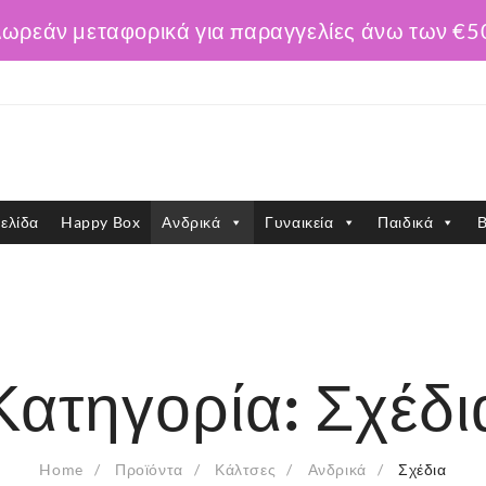
ωρεάν μεταφορικά για παραγγελίες άνω των €5
ελίδα
Happy Box
Ανδρικά
Γυναικεία
Παιδικά
Β
Κατηγορία:
Σχέδι
Home
Προϊόντα
Κάλτσες
Ανδρικά
Σχέδια