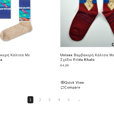
ακερή Κάλτσα Με
Unisex Βαμβακερή Κάλτσα Μ
na
Σχέδιο Frida Khalo
€
4,00
Quick View
Compare
1
2
3
4
5
→