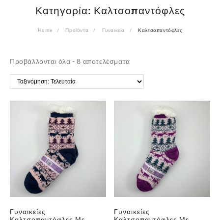
Κατηγορία:
Καλτσοπαντόφλες
Home
Προϊόντα
Γυναικεία
Καλτσοπαντόφλες
Sorted
Προβάλλονται όλα - 8 αποτελέσματα
by
latest
Γυναικείες
Γυναικείες
Καλτσοπαντόφλες Με
Καλτσοπαντόφλες Με