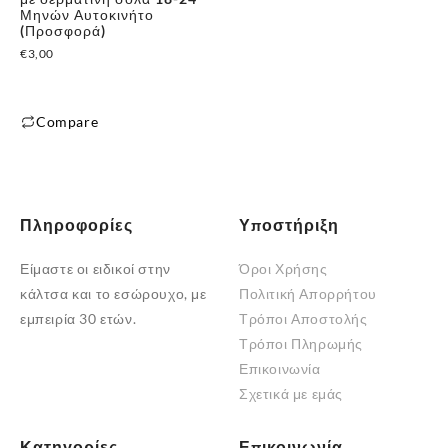
Μηνών Αυτοκινήτο
(Προσφορά)
€
3,00
Compare
Αυτό
το
προϊόν
έχει
Πληροφορίες
Υποστήριξη
πολλαπλές
Είμαστε οι ειδικοί στην
Όροι Χρήσης
παραλλαγές.
κάλτσα και το εσώρουχο, με
Πολιτική Απορρήτου
Οι
εμπειρία 30 ετών.
Τρόποι Αποστολής
επιλογές
Τρόποι Πληρωμής
μπορούν
Επικοινωνία
να
Σχετικά με εμάς
επιλεγούν
στη
σελίδα
Κατηγορίες
Επικοινωνία