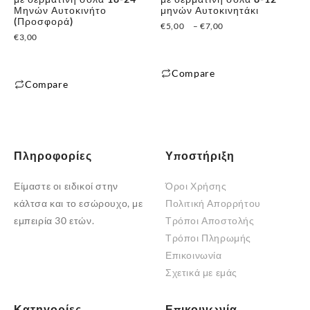
Μηνών Αυτοκινήτο
μηνών Αυτοκινητάκι
(Προσφορά)
Price
€
5,00
–
€
7,00
€
3,00
range:
€5,00
through
Compare
Compare
€7,00
Αυτό
Αυτό
το
το
προϊόν
προϊόν
έχει
έχει
Πληροφορίες
Υποστήριξη
πολλαπλές
πολλαπλές
παραλλαγές.
Είμαστε οι ειδικοί στην
Όροι Χρήσης
παραλλαγές.
Οι
κάλτσα και το εσώρουχο, με
Πολιτική Απορρήτου
Οι
επιλογές
εμπειρία 30 ετών.
Τρόποι Αποστολής
επιλογές
μπορούν
Τρόποι Πληρωμής
μπορούν
να
Επικοινωνία
να
επιλεγούν
Σχετικά με εμάς
επιλεγούν
στη
στη
σελίδα
σελίδα
Κατηγορίες
Επικοινωνία