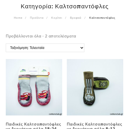
Κατηγορία:
Καλτσοπαντόφλες
Home
Προϊόντα
Κορίτσι
Βρεφικά
Καλτσοπαντόφλες
Sorted
Προβάλλονται όλα - 2 αποτελέσματα
by
latest
✕
Παιδικές Καλτσοπαντόφλες
Παιδικές Καλτσοπαντόφλες
με δερμάτινη σόλα 18-24
με δερμάτινη σόλα 8-12