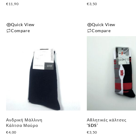
€
11,90
€
3,50
Quick View
Quick View
Compare
Compare
Αυτό
το
προϊόν
έχει
πολλαπλές
παραλλαγές.
Οι
επιλογές
μπορούν
να
επιλεγούν
Ανδρική Μάλλινη
Αθλητικές κάλτσες
στη
Κάλτσα Μαύρο
‘SDS’
σελίδα
€
4,00
€
3,50