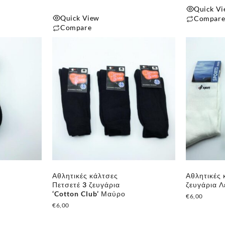
Quick V
Quick View
Compar
Compare
Αυτό
το
προϊόν
έχει
πολλαπλές
παραλλαγές
Οι
επιλογές
μπορούν
να
επιλεγούν
στη
Αθλητικές κάλτσες
Αθλητικές 
σελίδα
Πετσετέ 3 ζευγάρια
ζευγάρια Λ
του
‘Cotton Club’ Μαύρο
€
6,00
€
6,00
προϊόντος