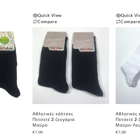
προϊόντος
προϊόντος
Quick View
Quick V
Compare
Compar
Αυτό
το
προϊόν
έχει
πολλαπλές
παραλλαγές.
Οι
επιλογές
μπορούν
να
επιλεγούν
Αθλητικές κάλτσες
Αθλητικές 
στη
Πετσετέ 2 ζευγάρια
Πετσετέ 2 
σελίδα
Μαύρο
Μαύρο-Λε
του
€
7,00
€
7,00
προϊόντος