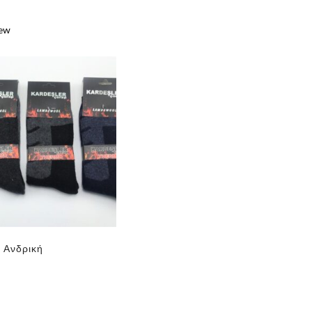
iew
e
 Ανδρική