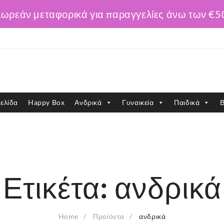
ωρεάν μεταφορικά για παραγγελίες άνω των €5
ελίδα
Happy Box
Ανδρικά
Γυναικεία
Παιδικά
Β
Ετικέτα:
ανδρικά
Home
Προϊόντα
ανδρικά