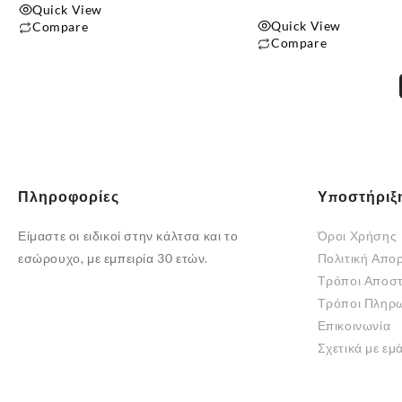
Quick View
Quick View
Compare
Compare
Αυτό
το
προϊόν
έχει
πολλαπλές
παραλλαγές.
Οι
Πληροφορίες
Υποστήριξ
επιλογές
μπορούν
Είμαστε οι ειδικοί στην κάλτσα και το
Όροι Χρήσης
να
εσώρουχο, με εμπειρία 30 ετών.
Πολιτική Απο
επιλεγούν
Τρόποι Αποσ
στη
Τρόποι Πληρ
σελίδα
Επικοινωνία
του
Σχετικά με εμ
προϊόντος