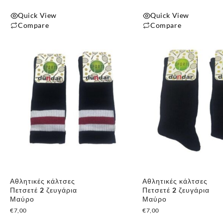
προϊόντος
Quick View
Quick View
Compare
Compare
Αυτό
το
προϊόν
έχει
πολλαπλές
παραλλαγές.
Οι
επιλογές
μπορούν
να
επιλεγούν
στη
Αθλητικές κάλτσες
Αθλητικές κάλτσες
σελίδα
Πετσετέ 2 ζευγάρια
Πετσετέ 2 ζευγάρια
του
Μαύρο
Μαύρο
€
7,00
€
7,00
προϊόντος