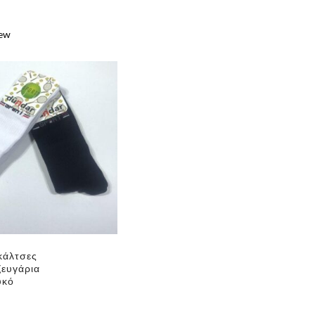
iew
e
✕
κάλτσες
ζευγάρια
υκό