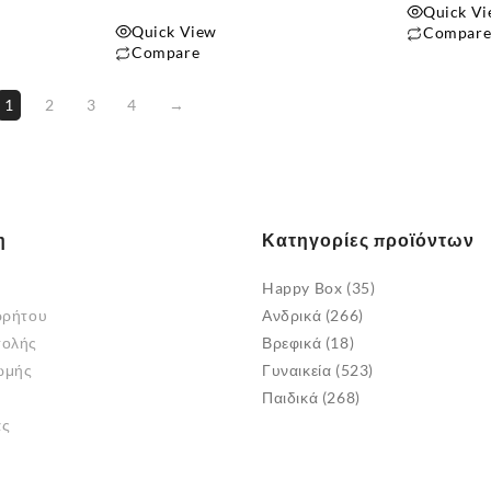
Quick V
Quick View
Compar
Compare
Αυτό
το
1
2
3
4
→
προϊόν
έχει
πολλαπλές
παραλλαγές
Οι
η
Κατηγορίες προϊόντων
επιλογές
μπορούν
Happy Box
(35)
να
ρρήτου
Ανδρικά
(266)
επιλεγούν
τολής
Βρεφικά
(18)
στη
ωμής
Γυναικεία
(523)
σελίδα
Παιδικά
(268)
του
άς
προϊόντος