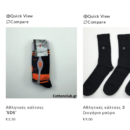
του
προϊόντος
Quick View
Quick View
Compare
Compare
Αυτό
το
προϊόν
έχει
πολλαπλές
παραλλαγές.
Οι
επιλογές
μπορούν
να
επιλεγούν
Αθλητικές κάλτσες
Αθλητικές κάλτσες 3
στη
‘SDS’
ζευγάρια μαύρο
σελίδα
€
3,50
€
9,00
του