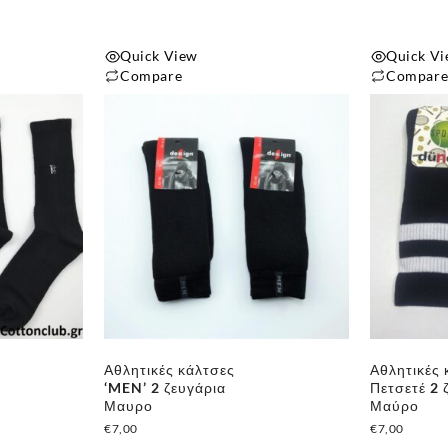
του
του
προϊόντος
προϊόντος
Quick View
Quick V
Compare
Compar
Αυτό
Αυτό
το
το
προϊόν
προϊόν
έχει
έχει
πολλαπλές
πολλαπλές
παραλλαγές.
παραλλαγές
Οι
Οι
επιλογές
επιλογές
μπορούν
μπορούν
να
να
επιλεγούν
επιλεγούν
Αθλητικές κάλτσες
Αθλητικές 
στη
στη
‘MEN’ 2 ζευγάρια
Πετσετέ 2 
σελίδα
σελίδα
Μαυρο
Μαύρο
του
του
€
7,00
€
7,00