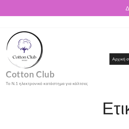
Δ
Skip
to
content
Αρχική σ
Cotton Club
Το Ν.1 ηλεκτρονικό κατάστημα για κάλτσες
Ετι