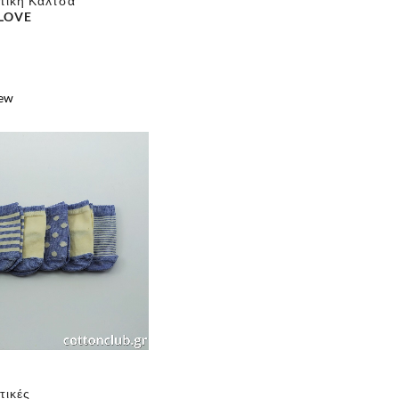
τική Κάλτσα
 LOVE
iew
e
τικές