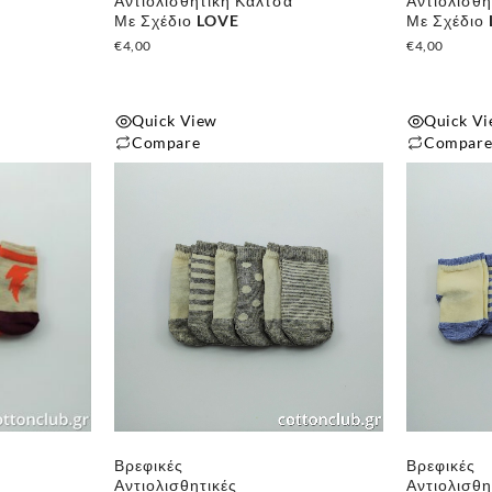
α
Αντιολισθητική Κάλτσα
Αντιολισθη
σελίδα
Με Σχέδιο LOVE
Με Σχέδιο
του
€
4,00
€
4,00
προϊόντος
Quick View
Quick V
Compare
Compar
Βρεφικές
Βρεφικές
Αντιολισθητικές
Αντιολισθη