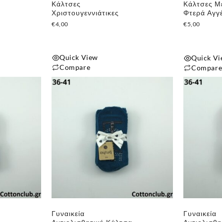
Κάλτσες
Κάλτσες Μ
Χριστουγεννιάτικες
Φτερά Αγγ
€
4,00
€
5,00
Quick View
Quick V
Compare
Compar
Αυτό
το
προϊόν
έχει
πολλαπλές
παραλλαγές
Οι
επιλογές
μπορούν
να
επιλεγούν
Γυναικεία
Γυναικεία
στη