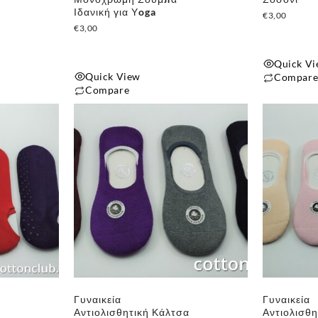
Ιδανική για Υoga
€
3,00
€
3,00
Quick V
Quick View
Compar
Compare
Αυτό
το
προϊόν
έχει
πολλαπλές
παραλλαγές
Οι
επιλογές
μπορούν
να
επιλεγούν
στη
Γυναικεία
Γυναικεία
σελίδα
α
Αντιολισθητική Κάλτσα
Αντιολισθη