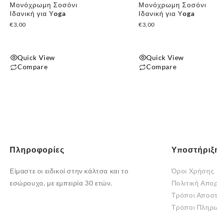
Μονόχρωμη Σοσόνι
Μονόχρωμη Σοσόνι
Ιδανική για Υoga
Ιδανική για Υoga
€
3,00
€
3,00
Quick View
Quick View
Compare
Compare
Αυτό
Αυτό
το
το
προϊόν
προϊόν
έχει
έχει
πολλαπλές
πολλαπλές
παραλλαγές.
παραλλαγές.
Πληροφορίες
Υποστήριξ
Οι
Οι
επιλογές
επιλογές
Είμαστε οι ειδικοί στην κάλτσα και το
Όροι Χρήσης
μπορούν
μπορούν
εσώρουχο, με εμπειρία 30 ετών.
Πολιτική Απο
να
να
Τρόποι Αποσ
επιλεγούν
επιλεγούν
Τρόποι Πληρ
στη
στη