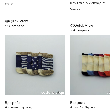
Κάλτσες 6 Ζευγάρια
€
3,00
€
12,00
Quick View
Quick View
Compare
Compare
Αυτό
το
προϊόν
έχει
πολλαπλές
παραλλαγές.
Οι
επιλογές
μπορούν
να
επιλεγούν
στη
Βρεφικές
Βρεφικές
σελίδα
Αντιολισθητικές
Αντιολισθητικές