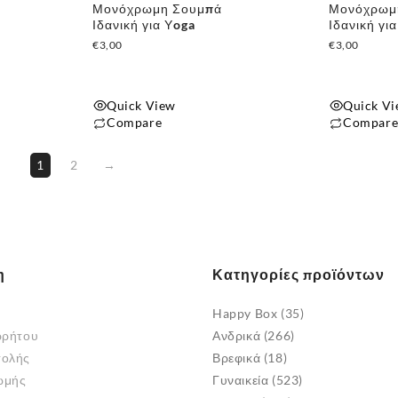
του
Μονόχρωμη Σουμπά
Μονόχρωμ
Ιδανική για Υoga
Ιδανική γι
προϊόντος
€
3,00
€
3,00
Quick View
Quick V
Compare
Compar
Αυτό
Αυτό
1
2
→
το
το
προϊόν
προϊόν
έχει
έχει
πολλαπλές
πολλαπλές
παραλλαγές.
παραλλαγές
η
Κατηγορίες προϊόντων
Οι
Οι
επιλογές
επιλογές
Happy Box
(35)
μπορούν
μπορούν
ρρήτου
Ανδρικά
(266)
να
να
τολής
Βρεφικά
(18)
επιλεγούν
επιλεγούν
ωμής
Γυναικεία
(523)
στη
στη