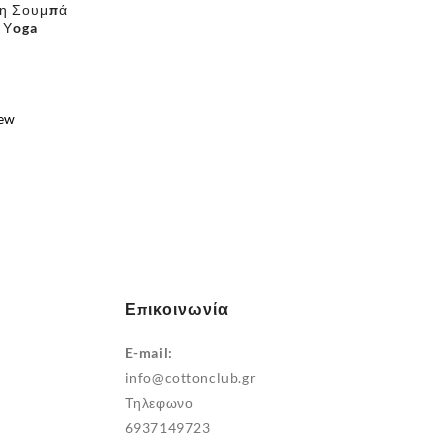
η Σουμπά
α Υoga
iew
e
.
Επικοινωνία
E-mail:
info@cottonclub.gr
Τηλεφωνο
6937149723