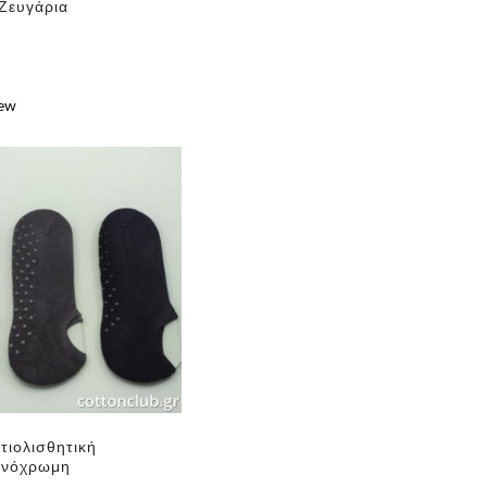
 Ζευγάρια
iew
e
τιολισθητική
ονόχρωμη