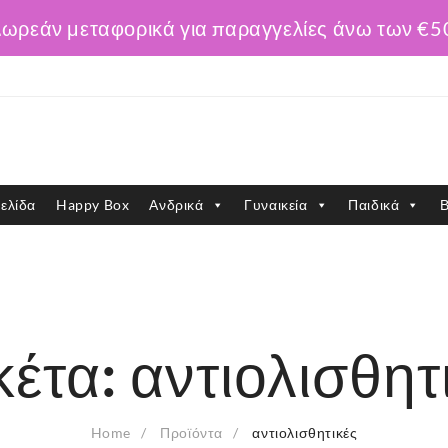
ωρεάν μεταφορικά για παραγγελίες άνω των €5
ελίδα
Happy Box
Ανδρικά
Γυναικεία
Παιδικά
Β
κέτα:
αντιολισθητ
Home
Προϊόντα
αντιολισθητικές