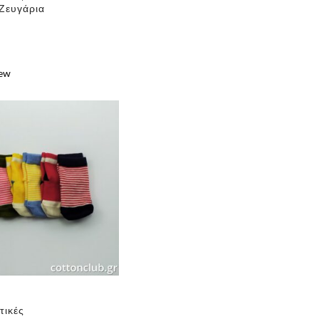
 Ζευγάρια
iew
e
✕
τικές