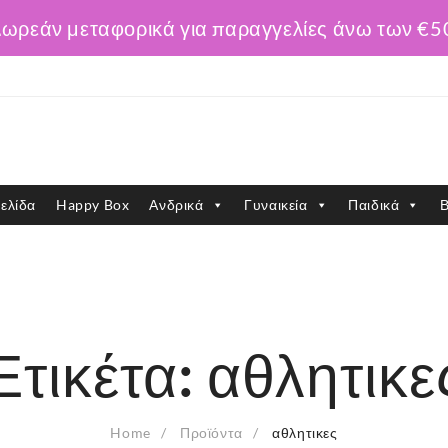
ωρεάν μεταφορικά για παραγγελίες άνω των €5
ελίδα
Happy Box
Ανδρικά
Γυναικεία
Παιδικά
Β
Ετικέτα:
αθλητικε
Home
Προϊόντα
αθλητικες