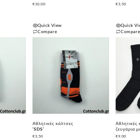
€
10,00
€
3,50
Quick View
Quick V
Compare
Compar
Αυτό
Αυτό
το
το
προϊόν
προϊόν
έχει
έχει
πολλαπλές
πολλαπλές
παραλλαγές.
παραλλαγές
Οι
Οι
επιλογές
επιλογές
μπορούν
μπορούν
να
να
επιλεγούν
επιλεγούν
Αθλητικές κάλτσες
Αθλητικές 
στη
στη
‘SDS’
ζευγάρια 
σελίδα
σελίδα
€
3,50
€
9,00