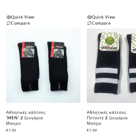
του
του
προϊόντος
προϊόντος
Quick View
Quick View
Compare
Compare
Αυτό
Αυτό
το
το
προϊόν
προϊόν
έχει
έχει
πολλαπλές
πολλαπλές
παραλλαγές.
παραλλαγές.
Οι
Οι
επιλογές
επιλογές
μπορούν
μπορούν
να
να
επιλεγούν
επιλεγούν
Αθλητικές κάλτσες
Αθλητικές κάλτσες
στη
στη
‘MEN’ 2 ζευγάρια
Πετσετέ 2 ζευγάρια
σελίδα
σελίδα
Μαυρο
Μαύρο
του
του
€
7,00
€
7,00