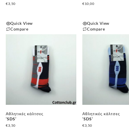
€
3,50
€
10,00
Quick View
Quick View
Compare
Compare
Αυτό
Αυτό
το
το
προϊόν
προϊόν
έχει
έχει
πολλαπλές
πολλαπλές
παραλλαγές.
παραλλαγές.
Οι
Οι
επιλογές
επιλογές
μπορούν
μπορούν
να
να
επιλεγούν
επιλεγούν
Αθλητικές κάλτσες
Αθλητικές κάλτσες
στη
στη
‘SDS’
‘SDS’
σελίδα
σελίδα
€
3,50
€
3,50