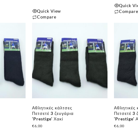
Quick V
Quick View
Compar
Compare
Αυτό
το
προϊόν
έχει
πολλαπλές
παραλλαγές
Οι
επιλογές
μπορούν
να
επιλεγούν
στη
Αθλητικές κάλτσες
Αθλητικές 
σελίδα
Πετσετέ 3 ζευγάρια
Πετσετέ 3 
του
‘Prestige’ Χακί
‘Prestige’ 
€
6,00
€
6,00
προϊόντος