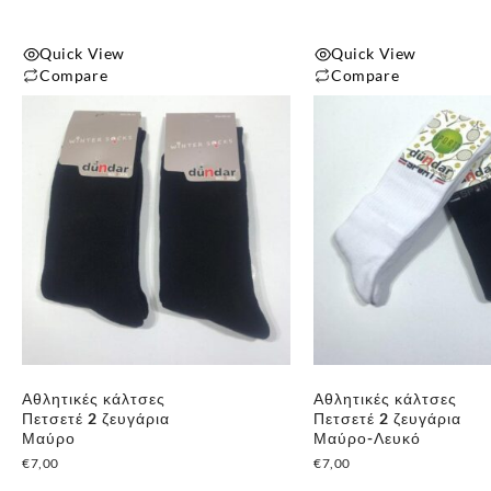
προϊόντος
προϊόντος
Quick View
Quick View
Compare
Compare
Αυτό
το
προϊόν
έχει
πολλαπλές
παραλλαγές.
Οι
επιλογές
μπορούν
να
επιλεγούν
Αθλητικές κάλτσες
Αθλητικές κάλτσες
στη
Πετσετέ 2 ζευγάρια
Πετσετέ 2 ζευγάρια
σελίδα
Μαύρο
Μαύρο-Λευκό
του
€
7,00
€
7,00
προϊόντος