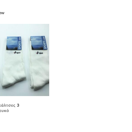
iew
e
κάλτσες 3
ευκό