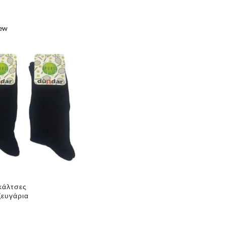
iew
e
κάλτσες
ζευγάρια