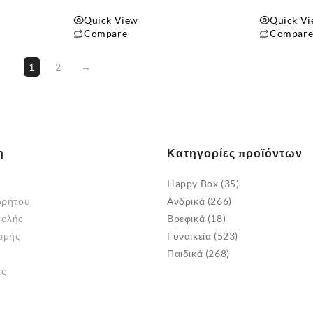
Quick View
Quick V
Compare
Compar
1
2
→
η
Κατηγορίες προϊόντων
Happy Box
(35)
ρρήτου
Ανδρικά
(266)
τολής
Βρεφικά
(18)
ωμής
Γυναικεία
(523)
Παιδικά
(268)
άς