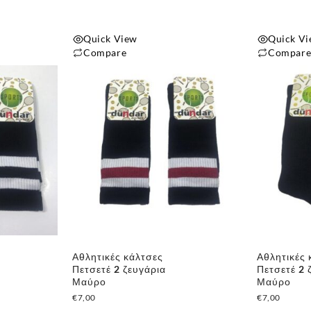
του
του
προϊόντος
προϊόντος
Quick View
Quick V
Compare
Compar
Αυτό
το
προϊόν
έχει
πολλαπλές
παραλλαγές.
Οι
επιλογές
μπορούν
να
επιλεγούν
Αθλητικές κάλτσες
Αθλητικές 
στη
Πετσετέ 2 ζευγάρια
Πετσετέ 2 
σελίδα
Μαύρο
Μαύρο
του
€
7,00
€
7,00