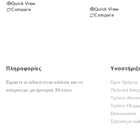
Quick View
Quick View
Compare
Compare
Αυτό
το
προϊόν
έχει
πολλαπλές
παραλλαγές.
Οι
Πληροφορίες
Υποστήριξ
επιλογές
μπορούν
Είμαστε οι ειδικοί στην κάλτσα και το
Όροι Χρήσης
να
εσώρουχο, με εμπειρία 30 ετών.
Πολιτική Απο
επιλεγούν
Τρόποι Αποσ
στη
Τρόποι Πληρ
σελίδα
Επικοινωνία
του
Σχετικά με εμ
προϊόντος