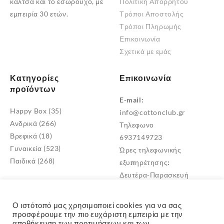
κάλτσα και το εσώρουχο, με
Πολιτική Απορρήτου
εμπειρία 30 ετών.
Τρόποι Αποστολής
Τρόποι Πληρωμής
Επικοινωνία
Σχετικά με εμάς
Κατηγορίες
Επικοινωνία
προϊόντων
E-mail:
Happy Box
(35)
info@cottonclub.gr
Ανδρικά
(266)
Τηλεφωνο
Βρεφικά
(18)
6937149723
Γυναικεία
(523)
Ώρες τηλεφωνικής
Παιδικά
(268)
εξυπηρέτησης:
Δευτέρα-Παρασκευή
10:00 – 18:00
Διεύθυνση
Ο ιστότοπό μας χρησιμοποιεί cookies για να σας
Μεταμόρφωση Αττικής
προσφέρουμε την πιο ευχάριστη εμπειρία με την
αποθήκευση των προτιμήσεων και των