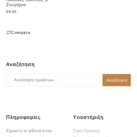
Ζευγάρια
€
8,00
✕
Compare
Αυτό
το
προϊόν
έχει
Αναζήτηση
πολλαπλές
παραλλαγές.
Αναζήτηση
Αναζήτηση
Οι
για:
επιλογές
μπορούν
να
επιλεγούν
Πληροφορίες
Υποστήριξη
στη
Είμαστε οι ειδικοί στην
Όροι Χρήσης
σελίδα