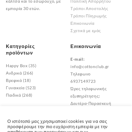
κάλτσα και το εσώρουχο, με
Πολιτική Απορρήτου
του
εμπειρία 30 ετών.
Τρόποι Αποστολής
προϊόντος
Τρόποι Πληρωμής
Επικοινωνία
Σχετικά με εμάς
Κατηγορίες
Επικοινωνία
προϊόντων
E-mail:
Happy Box
(35)
info@cottonclub.gr
Ανδρικά
(266)
Τηλεφωνο
Βρεφικά
(18)
6937149723
Γυναικεία
(523)
Ώρες τηλεφωνικής
Παιδικά
(268)
εξυπηρέτησης:
Δευτέρα-Παρασκευή
10:00 – 18:00
Διεύθυνση
Ο ιστότοπό μας χρησιμοποιεί cookies για να σας
Μεταμόρφωση Αττικής
προσφέρουμε την πιο ευχάριστη εμπειρία με την
αποθήκευση των προτιμήσεων και των