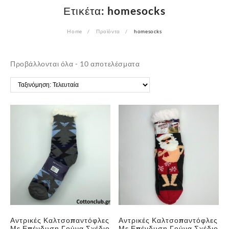
Ετικέτα:
homesocks
Home
Προϊόντα
homesocks
Sorted
Προβάλλονται όλα - 10 αποτελέσματα
by
latest
Αντρικές Καλτσοπαντόφλες
Αντρικές Καλτσοπαντόφλες
Με Επένδυση Γούνα Σχέδιο
Με Επένδυση Γούνα Σχέδιο