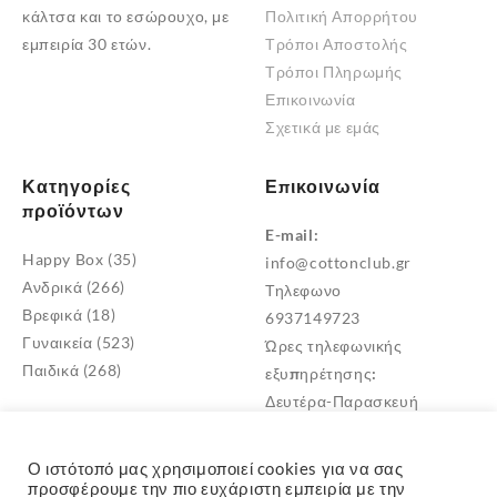
κάλτσα και το εσώρουχο, με
Πολιτική Απορρήτου
εμπειρία 30 ετών.
Τρόποι Αποστολής
Τρόποι Πληρωμής
Επικοινωνία
Σχετικά με εμάς
Κατηγορίες
Επικοινωνία
προϊόντων
E-mail:
Happy Box
(35)
info@cottonclub.gr
Ανδρικά
(266)
Τηλεφωνο
Βρεφικά
(18)
6937149723
Γυναικεία
(523)
Ώρες τηλεφωνικής
Παιδικά
(268)
εξυπηρέτησης:
Δευτέρα-Παρασκευή
10:00 – 18:00
Διεύθυνση
Ο ιστότοπό μας χρησιμοποιεί cookies για να σας
Μεταμόρφωση Αττικής
προσφέρουμε την πιο ευχάριστη εμπειρία με την