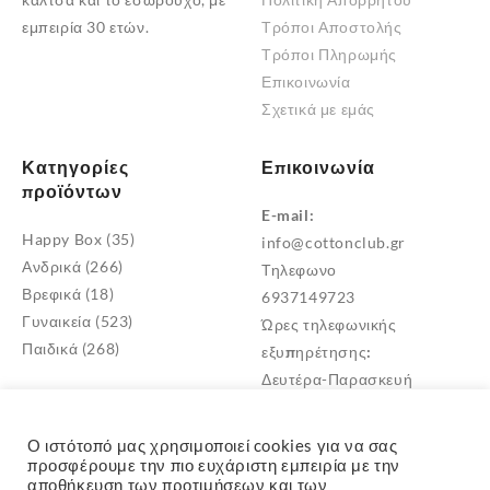
εμπειρία 30 ετών.
Τρόποι Αποστολής
Τρόποι Πληρωμής
Επικοινωνία
Σχετικά με εμάς
Κατηγορίες
Επικοινωνία
προϊόντων
E-mail:
Happy Box
(35)
info@cottonclub.gr
Ανδρικά
(266)
Τηλεφωνο
Βρεφικά
(18)
6937149723
Γυναικεία
(523)
Ώρες τηλεφωνικής
Παιδικά
(268)
εξυπηρέτησης:
Δευτέρα-Παρασκευή
10:00 – 18:00
Διεύθυνση
Ο ιστότοπό μας χρησιμοποιεί cookies για να σας
Μεταμόρφωση Αττικής
προσφέρουμε την πιο ευχάριστη εμπειρία με την
αποθήκευση των προτιμήσεων και των
TK: 14452