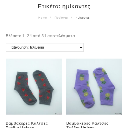
Ετικέτα:
ημίκοντες
Home
Προϊόντα
ημίκοντες
Sorted
Βλέπετε 1–24 από 31 αποτελέσματα
by
latest
Βαμβακερές Κάλτσες
Βαμβακερές Κάλτσες
Σχέδια Unisex
Σχέδια Unisex