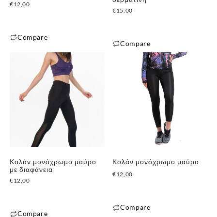
€
12,00
€
15,00
Compare
Compare
Αυτό
Αυτό
το
το
προϊόν
προϊόν
έχει
έχει
πολλαπλές
πολλαπλές
παραλλαγές.
παραλλαγές.
Οι
Οι
επιλογές
επιλογές
μπορούν
μπορούν
να
Κολάν μονόχρωμο μαύρο
Κολάν μονόχρωμο μαύρο
να
με διαφάνεια
επιλεγούν
€
12,00
επιλεγούν
€
12,00
στη
στη
σελίδα
σελίδα
του
Compare
του
Compare