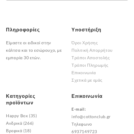
σελίδα
του
προϊόντος
Πληροφορίες
Υποστήριξη
Είμαστε οι ειδικοί στην
Όροι Χρήσης
κάλτσα και το εσώρουχο, με
Πολιτική Απορρήτου
εμπειρία 30 ετών.
Τρόποι Αποστολής
Τρόποι Πληρωμής
Επικοινωνία
Σχετικά με εμάς
Κατηγορίες
Επικοινωνία
προϊόντων
E-mail:
Happy Box
(35)
info@cottonclub.gr
Ανδρικά
(266)
Τηλεφωνο
Βρεφικά
(18)
6937149723