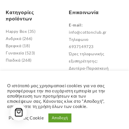
Κατηγορίες
Επικοινωνία
προϊόντων
E-mail:
Happy Box
(35)
info@cottonclub.gr
Ανδρικά
(266)
Τηλεφωνο
Βρεφικά
(18)
6937149723
Γυναικεία
(523)
Ώρες τηλεφωνικής
Παιδικά
(268)
εξυπηρέτησης:
Δευτέρα-Παρασκευή
10:00 – 18:00
Διεύθυνση
Ο ιστότοπό μας χρησιμοποιεί cookies για να σας
Μεταμόρφωση Αττικής
προσφέρουμε την πιο ευχάριστη εμπειρία με την
αποθήκευση των προτιμήσεων και των
TK: 14452
επισκέψεων σας. Κάνοντας κλικ στο "Αποδοχή",
αποδέχεστε τη χρήση όλων των cookie.
Ρυθμίσεις Cookie
Αποδοχή