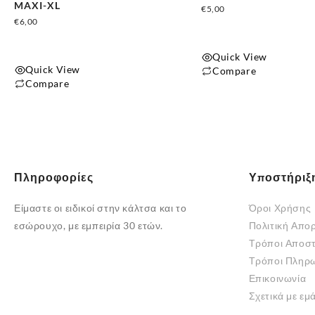
MAXI-XL
€
5,00
€
6,00
Quick View
Quick View
Compare
Compare
Αυτό
Αυτό
το
το
προϊόν
προϊόν
έχει
έχει
πολλαπλές
πολλαπλές
παραλλαγές.
Πληροφορίες
Υποστήριξ
παραλλαγές.
Οι
Οι
Είμαστε οι ειδικοί στην κάλτσα και το
Όροι Χρήσης
επιλογές
επιλογές
εσώρουχο, με εμπειρία 30 ετών.
Πολιτική Απο
μπορούν
μπορούν
Τρόποι Αποσ
να
να
Τρόποι Πληρ
επιλεγούν
επιλεγούν
Επικοινωνία
στη
στη
Σχετικά με εμ
σελίδα
σελίδα