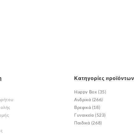
η
Κατηγορίες προϊόντων
Happy Box
(35)
ρρήτου
Ανδρικά
(266)
τολής
Βρεφικά
(18)
ωμής
Γυναικεία
(523)
Παιδικά
(268)
άς