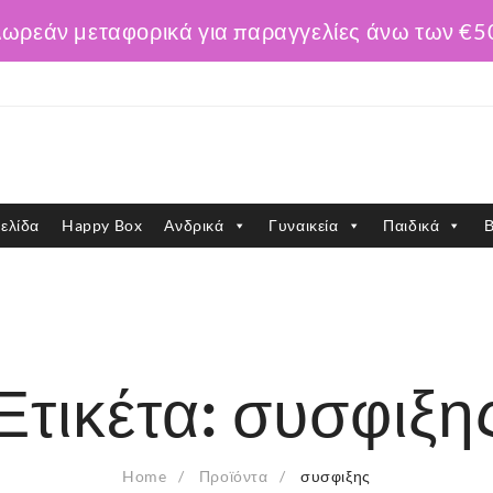
ωρεάν μεταφορικά για παραγγελίες άνω των €5
ελίδα
Happy Box
Ανδρικά
Γυναικεία
Παιδικά
Β
Ετικέτα:
συσφιξη
Home
Προϊόντα
συσφιξης