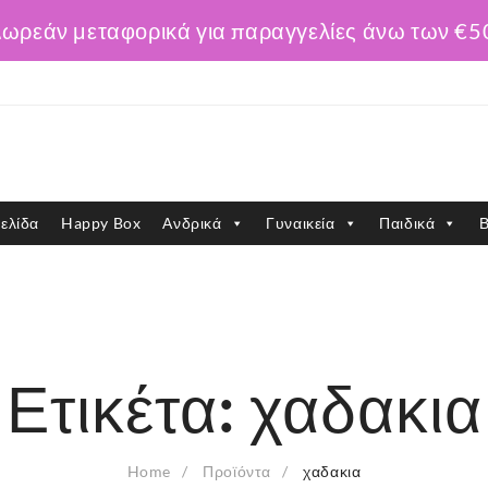
ωρεάν μεταφορικά για παραγγελίες άνω των €5
ελίδα
Happy Box
Ανδρικά
Γυναικεία
Παιδικά
Β
Ετικέτα:
χαδακια
Home
Προϊόντα
χαδακια