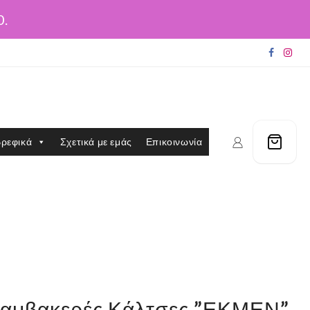
0.
ρεφικά
Σχετικά με εμάς
Επικοινωνία
 Βαμβακερές Κάλτσες ”ΕΚΜΕΝ”