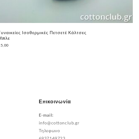
Γυναικείες Ισοθερμικές Πετσετέ Κάλτσες
Γυ
Μπλε
”R
€
5,00
€
5
Επικοινωνία
E-mail:
info@cottonclub.gr
Τηλεφωνο
6937149723