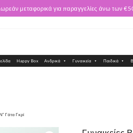
ωρεάν μεταφορικά για παραγγελίες άνω των €5
ελίδα
Happy Box
Ανδρικά
Γυναικεία
Παιδικά
Β
Ν” Γάτα Γκρί
Γυναικείες