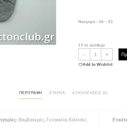
Νούμερο : 36 – 41
19 σε απόθεμα
Γυναικείες
-
+
Πρ
Βαμβακερές
Add to Wishlist
Κάλτσες
”ΕΚΜΕΝ”
Γάτα
Γκρί
ΠΕΡΙΓΡΑΦΉ
ΕΤΑΙΡΊΑ
ΑΞΙΟΛΟΓΉΣΕΙΣ (0)
ποσότητα
ηγορίες:
Βαμβακερές
,
Γυναικεία
,
Κάλτσες
Ετικέτ