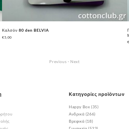
Καλσόν 80 den BELVIA
€
5,00
Αυτό
το
προϊόν
Previous
-
Next
έχει
πολλαπλές
παραλλαγές.
Οι
η
Κατηγορίες προϊόντων
επιλογές
μπορούν
Happy Box
(35)
να
ρρήτου
Ανδρικά
(266)
επιλεγούν
τολής
Βρεφικά
(18)
στη
ωμής
Γυναικεία
(523)